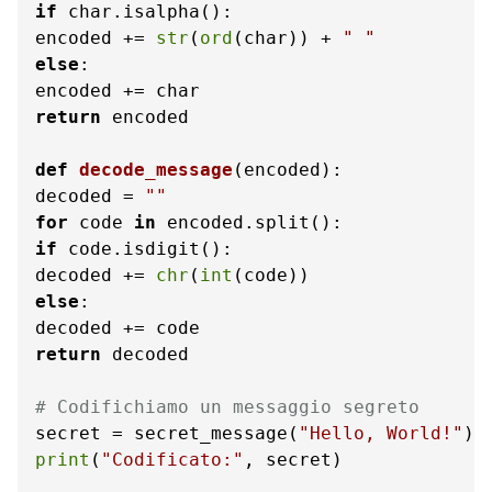
if
 char.isalpha():

encoded += 
str
(
ord
(char)) + 
" "
else
:

return
 encoded

def
decode_message
(
encoded
):

decoded = 
""
for
 code 
in
if
 code.isdigit():

decoded += 
chr
(
int
else
:

return
 decoded

# Codifichiamo un messaggio segreto
secret = secret_message(
"Hello, World!"
print
(
"Codificato:"
, secret)
