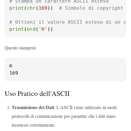
# Stampa un carattere ASCII esteso
print
(
chr
(
169
))  
# Simbolo di copyright
# Ottieni il valore ASCII esteso di un ca
print
(
ord
(
'©'
))
Questo stamperà:
©

169
Uso Pratico dell'ASCII
Trasmissione dei Dati
: L'ASCII viene utilizzato in molti
protocolli di comunicazione per garantire che i dati siano
trasmessi correttamente.