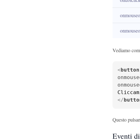
onmouseo
onmouseo
Vediamo come
<
button
onmouse
onmouse
</
butto
Questo pulsan
Eventi d