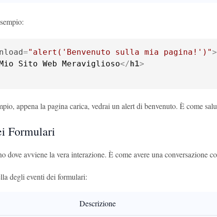
sempio:
nload
=
"alert('Benvenuto sulla mia pagina!')"
>
Mio Sito Web Meraviglioso
</
h1
>
pio, appena la pagina carica, vedrai un alert di benvenuto. È come salut
ei Formulari
no dove avviene la vera interazione. È come avere una conversazione con 
la degli eventi dei formulari:
Descrizione