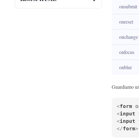
onsubmit
onreset
onchange
onfocus
onblur
Guardiamo un
<
form
o
<
input
<
input
</
form
>