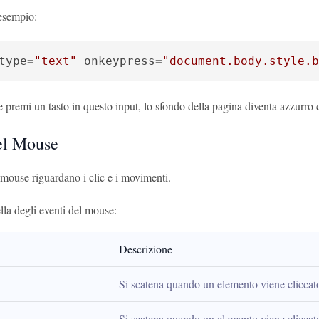
esempio:
type
=
"text"
onkeypress
=
"document.body.style.b
e premi un tasto in questo input, lo sfondo della pagina diventa azzurro
el Mouse
 mouse riguardano i clic e i movimenti.
lla degli eventi del mouse:
Descrizione
Si scatena quando un elemento viene cliccat
k
Si scatena quando un elemento viene cliccat