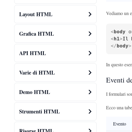
Vediamo un e
Layout HTML
<
body
o
Grafica HTML
<
h1
>
Il 
</
body
>
API HTML
In questo esem
Varie di HTML
Eventi d
Demo HTML
I formulari so
Ecco una tabel
Strumenti HTML
Evento
Risorse HTML