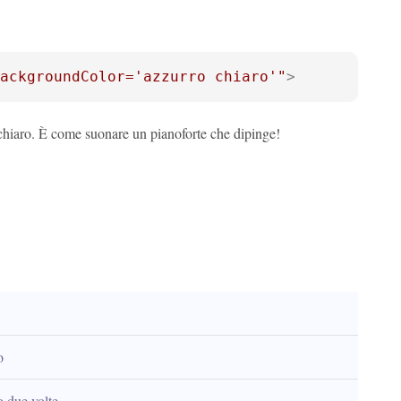
ackgroundColor='azzurro chiaro'"
>
 chiaro. È come suonare un pianoforte che dipinge!
o
o due volte