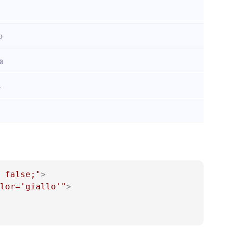
o
a
s
 false;"
>
lor='giallo'"
>