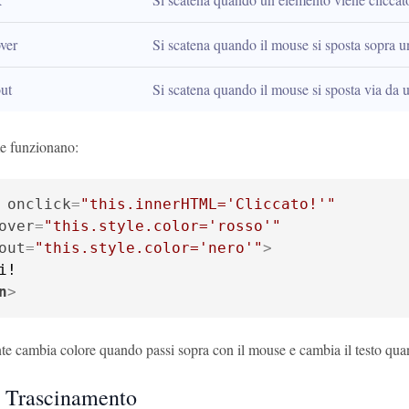
ver
Si scatena quando il mouse si sposta sopra 
ut
Si scatena quando il mouse si sposta via da 
 funzionano:
onclick
=
"this.innerHTML='Cliccato!'"
over
=
"this.style.color='rosso'"
out
=
"this.style.color='nero'"
>
n
>
te cambia colore quando passi sopra con il mouse e cambia il testo qua
i Trascinamento