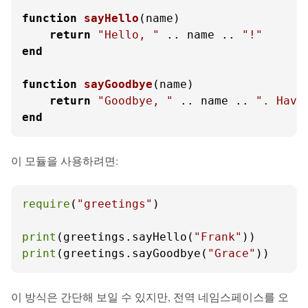
function
sayHello
(name)
return
"Hello, "
 .. name .. 
"!"
end
function
sayGoodbye
(name)
return
"Goodbye, "
 .. name .. 
". Have
end
이 모듈을 사용하려면:
require
(
"greetings"
)

print
(greetings.sayHello(
"Frank"
print
(greetings.sayGoodbye(
"Grace"
))
이 방식은 간단해 보일 수 있지만, 전역 네임스페이스를 오