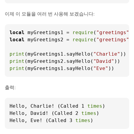
이제 이 모듈을 여러 번 사용해 보겠습니다:
local
 myGreetings1 = 
require
(
"greetings"
local
 myGreetings2 = 
require
(
"greetings"
)

print
(myGreetings1.sayHello(
"Charlie"
print
(myGreetings2.sayHello(
"David"
print
(myGreetings1.sayHello(
"Eve"
))
출력:
Hello, Charlie! (Called 1 
times
)

Hello, David! (Called 2 
times
)

Hello, Eve! (Called 3 
times
)