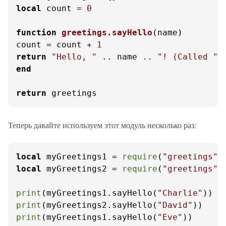
local
 count = 
0
function
greetings.sayHello
(name)
count = count + 
1
return
"Hello, "
 .. name .. 
"! (Called "
 
end
return
 greetings
Теперь давайте используем этот модуль несколько раз:
local
 myGreetings1 = 
require
(
"greetings"
local
 myGreetings2 = 
require
(
"greetings"
)

print
(myGreetings1.sayHello(
"Charlie"
print
(myGreetings2.sayHello(
"David"
print
(myGreetings1.sayHello(
"Eve"
))