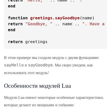
return
"Hello, "
 .. name .. 
"!"
end
function
greetings.sayGoodbye
(name)
return
"Goodbye, "
 .. name .. 
". Have a g
end
return
 greetings
В этом примере мы создали модуль с двумя функциями:
и
. Мы скоро увидим, как
sayHello
sayGoodbye
использовать этот модуль!
Особенности модулей Lua
Модули Lua имеют некоторые особенные характеристики,
которые делают их мощными и гибкими: