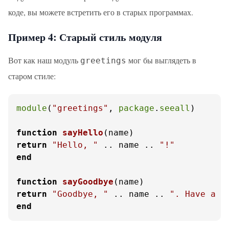
коде, вы можете встретить его в старых программах.
Пример 4: Старый стиль модуля
Вот как наш модуль
мог бы выглядеть в
greetings
старом стиле:
module
(
"greetings"
, 
package
.
seeall
)

function
sayHello
(name)
return
"Hello, "
 .. name .. 
"!"
end
function
sayGoodbye
(name)
return
"Goodbye, "
 .. name .. 
". Have a g
end