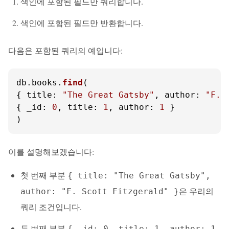
색인에 포함된 필드만 쿼리합니다.
색인에 포함된 필드만 반환합니다.
다음은 포함된 쿼리의 예입니다:
db.
books
.
find
(

{ 
title
: 
"The Great Gatsby"
, 
author
: 
"F. 
{ 
_id
: 
0
, 
title
: 
1
, 
author
: 
1
 }

)
이를 설명해보겠습니다:
첫 번째 부분
{ title: "The Great Gatsby",
은 우리의
author: "F. Scott Fitzgerald" }
쿼리 조건입니다.
두 번째 부분
{ _id: 0, title: 1, author: 1