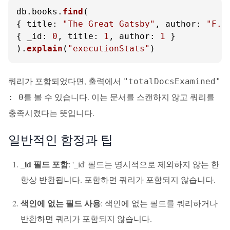
db.
books
.
find
(

{ 
title
: 
"The Great Gatsby"
, 
author
: 
"F. 
{ 
_id
: 
0
, 
title
: 
1
, 
author
: 
1
 }

).
explain
(
"executionStats"
)
쿼리가 포함되었다면, 출력에서
"totalDocsExamined"
를 볼 수 있습니다. 이는 문서를 스캔하지 않고 쿼리를
: 0
충족시켰다는 뜻입니다.
일반적인 함정과 팁
_id 필드 포함
: '_id' 필드는 명시적으로 제외하지 않는 한
항상 반환됩니다. 포함하면 쿼리가 포함되지 않습니다.
색인에 없는 필드 사용
: 색인에 없는 필드를 쿼리하거나
반환하면 쿼리가 포함되지 않습니다.