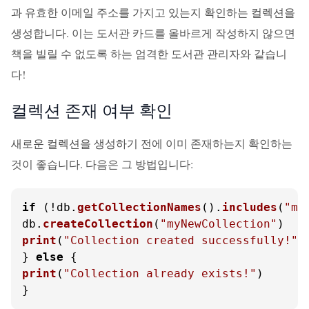
과 유효한 이메일 주소를 가지고 있는지 확인하는 컬렉션을
생성합니다. 이는 도서관 카드를 올바르게 작성하지 않으면
책을 빌릴 수 없도록 하는 엄격한 도서관 관리자와 같습니
다!
컬렉션 존재 여부 확인
새로운 컬렉션을 생성하기 전에 이미 존재하는지 확인하는
것이 좋습니다. 다음은 그 방법입니다:
if
 (!db.
getCollectionNames
().
includes
(
"my
db.
createCollection
(
"myNewCollection"
print
(
"Collection created successfully!"
)

} 
else
print
(
"Collection already exists!"
)

}