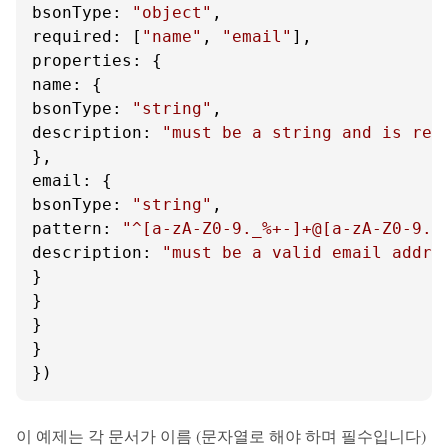
bsonType
: 
"object"
required
: [
"name"
, 
"email"
properties
name
bsonType
: 
"string"
description
: 
"must be a string and is req
email
bsonType
: 
"string"
pattern
: 
"^[a-zA-Z0-9._%+-]+@[a-zA-Z0-9.-
description
: 
"must be a valid email addre
}

}

}

}

})
이 예제는 각 문서가 이름 (문자열로 해야 하며 필수입니다)