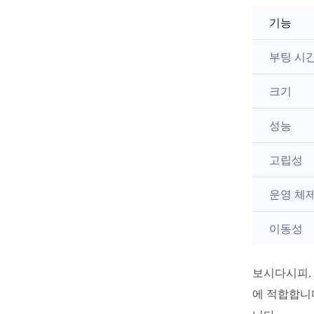
기능
부팅 시
크기
성능
고립성
운영 체
이동성
보시다시피,
에 적합합니다