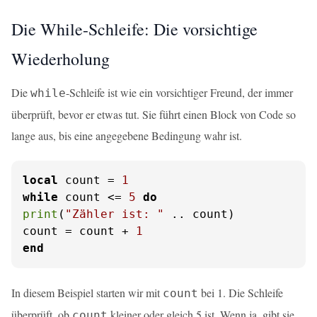
Die While-Schleife: Die vorsichtige
Wiederholung
Die
-Schleife ist wie ein vorsichtiger Freund, der immer
while
überprüft, bevor er etwas tut. Sie führt einen Block von Code so
lange aus, bis eine angegebene Bedingung wahr ist.
local
 count = 
1
while
 count <= 
5
do
print
(
"Zähler ist: "
 .. count)

count = count + 
1
end
In diesem Beispiel starten wir mit
bei 1. Die Schleife
count
überprüft, ob
kleiner oder gleich 5 ist. Wenn ja, gibt sie
count