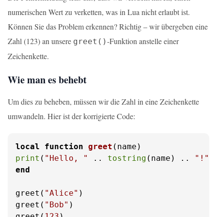
numerischen Wert zu verketten, was in Lua nicht erlaubt ist.
Können Sie das Problem erkennen? Richtig – wir übergeben eine
Zahl (123) an unsere
-Funktion anstelle einer
greet()
Zeichenkette.
Wie man es behebt
Um dies zu beheben, müssen wir die Zahl in eine Zeichenkette
umwandeln. Hier ist der korrigierte Code:
local
function
greet
(name)
print
(
"Hello, "
 .. 
tostring
(name) .. 
"!"
end
greet(
"Alice"
)

greet(
"Bob"
)

greet(
123
)