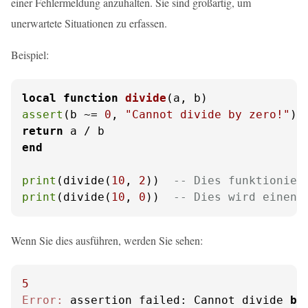
einer Fehlermeldung anzuhalten. Sie sind großartig, um
unerwartete Situationen zu erfassen.
Beispiel:
local
function
divide
(a, b)
assert
(b ~= 
0
, 
"Cannot divide by zero!"
return
end
print
(divide(
10
, 
2
))  
-- Dies funktionier
print
(divide(
10
, 
0
))  
-- Dies wird einen 
Wenn Sie dies ausführen, werden Sie sehen:
5
Error:
 assertion failed: Cannot divide 
by