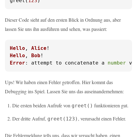
greet(
123
)
Dieser Code sieht auf den ersten Blick in Ordnung aus, aber
lassen Sie uns ihn ausführen und sehen, was passiert:
Hello
, 
Alice
Hello
, 
Bob
Error
: attempt to concatenate a 
number
 va
Ups! Wir haben einen Fehler getroffen. Hier kommt das
Debugging ins Spiel. Lassen Sie uns das auseinandernehmen:
Die ersten beiden Aufrufe von
funktionieren gut.
greet()
Der dritte Aufruf,
, verursacht einen Fehler.
greet(123)
Die Fehlermeldung tells uns, dass wir versucht haben, einen