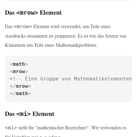
Das
Element
<mrow>
Das
Element wird verwendet, um Teile eines
<mrow>
Ausdrucks zusammen zu gruppieren. Es ist wie das Setzen von
Klammern um Teile eines Mathematikproblems.
<
math
>
<
mrow
>
<!-- Eine Gruppe von Mathematikelementen 
</
mrow
>
</
math
>
Das
Element
<mi>
steht für "mathemischer Bezeichner". Wir verwenden es
<mi>
für Variablen wie x, y oder z.