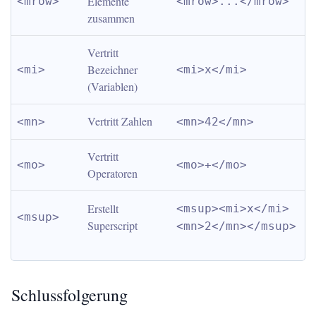
Elemente 
<mrow>
<mrow>...</mrow>
zusammen
Vertritt 
Bezeichner 
<mi>
<mi>x</mi>
(Variablen)
Vertritt Zahlen
<mn>
<mn>42</mn>
Vertritt 
<mo>
<mo>+</mo>
Operatoren
Erstellt 
<msup><mi>x</mi>
<msup>
Superscript
<mn>2</mn></msup>
Schlussfolgerung