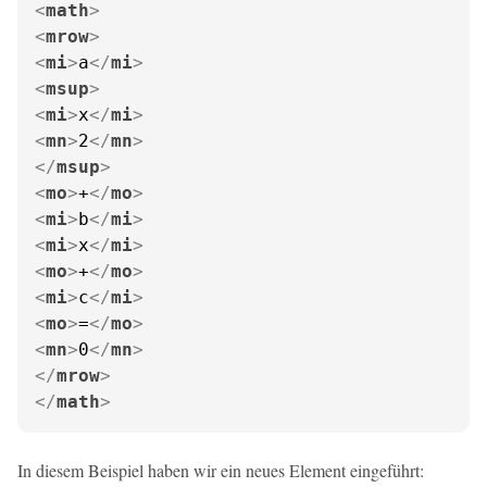
<
math
>
<
mrow
>
<
mi
>
a
</
mi
>
<
msup
>
<
mi
>
x
</
mi
>
<
mn
>
2
</
mn
>
</
msup
>
<
mo
>
+
</
mo
>
<
mi
>
b
</
mi
>
<
mi
>
x
</
mi
>
<
mo
>
+
</
mo
>
<
mi
>
c
</
mi
>
<
mo
>
=
</
mo
>
<
mn
>
0
</
mn
>
</
mrow
>
</
math
>
In diesem Beispiel haben wir ein neues Element eingeführt: