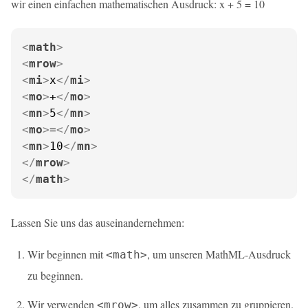
wir einen einfachen mathematischen Ausdruck: x + 5 = 10
<
math
>
<
mrow
>
<
mi
>
x
</
mi
>
<
mo
>
+
</
mo
>
<
mn
>
5
</
mn
>
<
mo
>
=
</
mo
>
<
mn
>
10
</
mn
>
</
mrow
>
</
math
>
Lassen Sie uns das auseinandernehmen:
Wir beginnen mit
, um unseren MathML-Ausdruck
<math>
zu beginnen.
Wir verwenden
, um alles zusammen zu gruppieren.
<mrow>