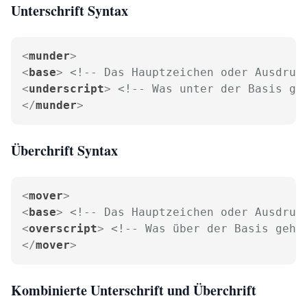
Unterschrift Syntax
<
munder
>
<
base
>
<!-- Das Hauptzeichen oder Ausdruc
<
underscript
>
<!-- Was unter der Basis ge
</
munder
>
Überchrift Syntax
<
mover
>
<
base
>
<!-- Das Hauptzeichen oder Ausdruc
<
overscript
>
<!-- Was über der Basis geht
</
mover
>
Kombinierte Unterschrift und Überchrift