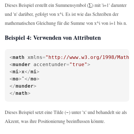
Dieses Beispiel erstellt ein Summensymbol (∑) mit 'i=1' darunter
und 'n' darüber, gefolgt von x^i. Es ist wie das Schreiben der
mathematischen Gleichung für die Summe von x^i von i=1 bis n.
Beispiel 4: Verwenden von Attributen
<
math
xmlns
=
"http://www.w3.org/1998/Math/
<
munder
accentunder
=
"true"
>
<
mi
>
x
</
mi
>
<
mo
>
˜
</
mo
>
</
munder
>
</
math
>
Dieses Beispiel setzt eine Tilde (~) unter 'x' und behandelt sie als
Akzent, was ihre Positionierung beeinflussen könnte.