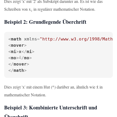
Dies zeigt 'x' mit '2' als Subskript darunter an. Es ist wie das
Schreiben von x₂ in regulärer mathematischer Notation.
Beispiel 2: Grundlegende Überchrift
<
math
xmlns
=
"http://www.w3.org/1998/Math/
<
mover
>
<
mi
>
x
</
mi
>
<
mo
>
</
mo
>
</
mover
>
</
math
>
Dies zeigt 'x' mit einem Hut (^) darüber an, ähnlich wie x̂ in
mathematischer Notation.
Beispiel 3: Kombinierte Unterschrift und
Überchrift