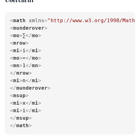
<
math
xmlns
=
"http://www.w3.org/1998/Math/
<
munderover
>
<
mo
>
∑
</
mo
>
<
mrow
>
<
mi
>
i
</
mi
>
<
mo
>
=
</
mo
>
<
mn
>
1
</
mn
>
</
mrow
>
<
mi
>
n
</
mi
>
</
munderover
>
<
msup
>
<
mi
>
x
</
mi
>
<
mi
>
i
</
mi
>
</
msup
>
</
math
>