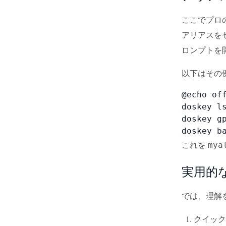
ここでプロ
アリアスを
ロンプトを
以下はその
@echo off
doskey ls
doskey gp
doskey b
これを
mya
実用的
では、理解
クイック