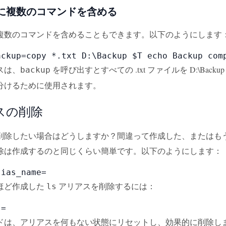
に複数のコマンドを含める
複数のコマンドを含めることもできます。以下のようにします
ackup=copy *.txt D:\Backup $T echo Backup com
スは、
を呼び出すとすべての .txt ファイルを D:\Backup
backup
分けるために使用されます。
スの削除
削除したい場合はどうしますか？間違って作成した、またはも
除は作成するのと同じくらい簡単です。以下のようにします：
lias_name=
ほど作成した
アリアスを削除するには：
ls
s=
ドは、アリアスを何もない状態にリセットし、効果的に削除し