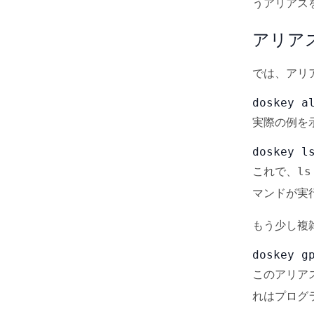
うアリアス
アリア
では、アリ
doskey a
実際の例を
doskey l
これで、
ls
マンドが実
もう少し複
doskey g
このアリア
れはプログ