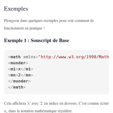
Exemples
Plongeon dans quelques exemples pour voir comment ils
fonctionnent en pratique !
Exemple 1 : Souscript de Base
<
math
xmlns
=
"http://www.w3.org/1998/Math/
<
munder
>
<
mi
>
x
</
mi
>
<
mn
>
2
</
mn
>
</
munder
>
</
math
>
Cela affichera 'x' avec '2' en indice en dessous. C'est comme écrire
x₂ dans la notation mathématique régulière.