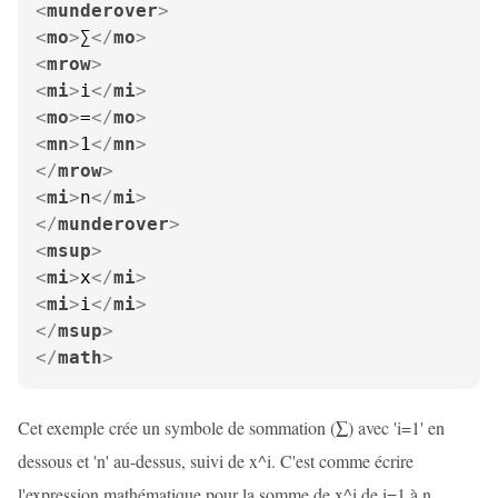
<
munderover
>
<
mo
>
∑
</
mo
>
<
mrow
>
<
mi
>
i
</
mi
>
<
mo
>
=
</
mo
>
<
mn
>
1
</
mn
>
</
mrow
>
<
mi
>
n
</
mi
>
</
munderover
>
<
msup
>
<
mi
>
x
</
mi
>
<
mi
>
i
</
mi
>
</
msup
>
</
math
>
Cet exemple crée un symbole de sommation (∑) avec 'i=1' en
dessous et 'n' au-dessus, suivi de x^i. C'est comme écrire
l'expression mathématique pour la somme de x^i de i=1 à n.