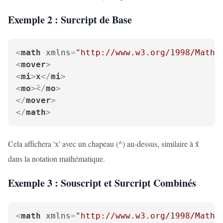
Exemple 2 : Surcript de Base
<
math
xmlns
=
"http://www.w3.org/1998/Math/
<
mover
>
<
mi
>
x
</
mi
>
<
mo
>
</
mo
>
</
mover
>
</
math
>
Cela affichera 'x' avec un chapeau (^) au-dessus, similaire à x̂
dans la notation mathématique.
Exemple 3 : Souscript et Surcript Combinés
<
math
xmlns
=
"http://www.w3.org/1998/Math/