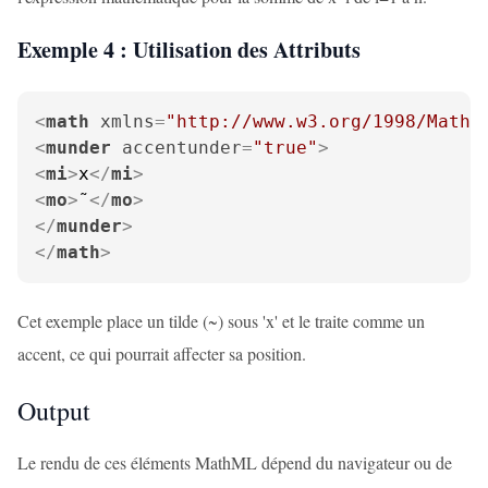
Exemple 4 : Utilisation des Attributs
<
math
xmlns
=
"http://www.w3.org/1998/Math/
<
munder
accentunder
=
"true"
>
<
mi
>
x
</
mi
>
<
mo
>
˜
</
mo
>
</
munder
>
</
math
>
Cet exemple place un tilde (~) sous 'x' et le traite comme un
accent, ce qui pourrait affecter sa position.
Output
Le rendu de ces éléments MathML dépend du navigateur ou de