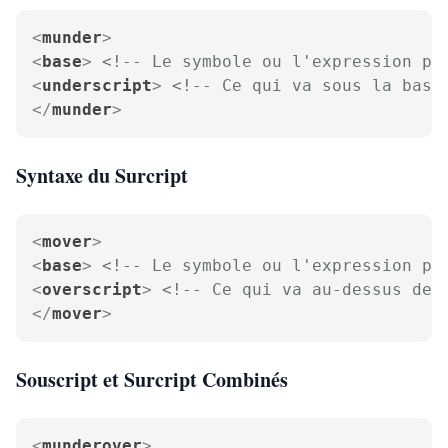
<
munder
>
<
base
>
<!-- Le symbole ou l'expression pr
<
underscript
>
<!-- Ce qui va sous la base
</
munder
>
Syntaxe du Surcript
<
mover
>
<
base
>
<!-- Le symbole ou l'expression pr
<
overscript
>
<!-- Ce qui va au-dessus de 
</
mover
>
Souscript et Surcript Combinés
<
munderover
>