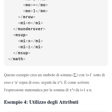
<
mo
>
=
</
mo
>
<
mn
>
1
</
mn
>
</
mrow
>
<
mi
>
n
</
mi
>
</
munderover
>
<
msup
>
<
mi
>
x
</
mi
>
<
mi
>
i
</
mi
>
</
msup
>
</
math
>
Questo esempio crea un simbolo di somma (∑) con 'i=1' sotto di
esso e 'n' sopra di esso, seguiti da x^i. È come scrivere
l'espressione matematica per la somma di x^i da i=1 a n.
Esempio 4: Utilizzo degli Attributi