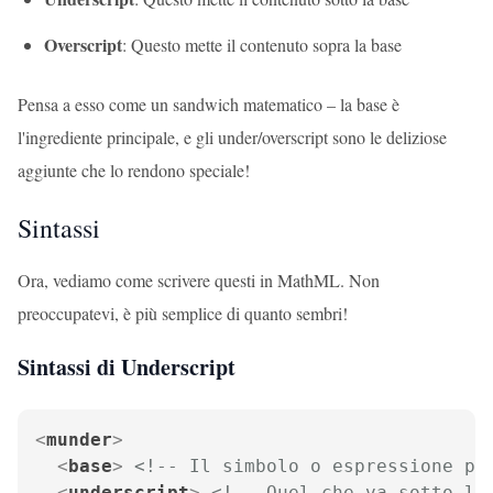
Overscript
: Questo mette il contenuto sopra la base
Pensa a esso come un sandwich matematico – la base è
l'ingrediente principale, e gli under/overscript sono le deliziose
aggiunte che lo rendono speciale!
Sintassi
Ora, vediamo come scrivere questi in MathML. Non
preoccupatevi, è più semplice di quanto sembri!
Sintassi di Underscript
<
munder
>
<
base
>
<!-- Il simbolo o espressione pr
<
underscript
>
<!-- Quel che va sotto la