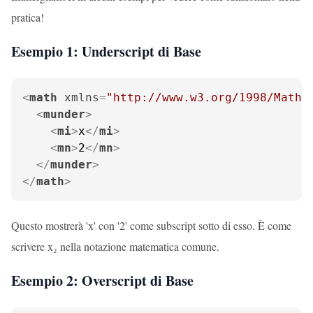
pratica!
Esempio 1: Underscript di Base
<
math
xmlns
=
"http://www.w3.org/1998/Math/
<
munder
>
<
mi
>
x
</
mi
>
<
mn
>
2
</
mn
>
</
munder
>
</
math
>
Questo mostrerà 'x' con '2' come subscript sotto di esso. È come
scrivere x₂ nella notazione matematica comune.
Esempio 2: Overscript di Base