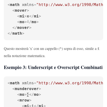
<
math
xmlns
=
"http://www.w3.org/1998/Math/
<
mover
>
<
mi
>
x
</
mi
>
<
mo
>
</
mo
>
</
mover
>
</
math
>
Questo mostrerà 'x' con un cappello (^) sopra di esso, simile a x̂
nella notazione matematica.
Esempio 3: Underscript e Overscript Combinati
<
math
xmlns
=
"http://www.w3.org/1998/Math/
<
munderover
>
<
mo
>
∑
</
mo
>
<
mrow
>
<
mi
>
i
</
mi
>