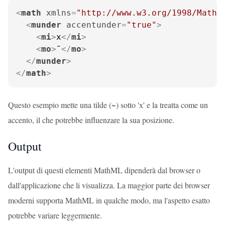
<
math
xmlns
=
"http://www.w3.org/1998/Math/
<
munder
accentunder
=
"true"
>
<
mi
>
x
</
mi
>
<
mo
>
˜
</
mo
>
</
munder
>
</
math
>
Questo esempio mette una tilde (~) sotto 'x' e la treatta come un
accento, il che potrebbe influenzare la sua posizione.
Output
L'output di questi elementi MathML dipenderà dal browser o
dall'applicazione che li visualizza. La maggior parte dei browser
moderni supporta MathML in qualche modo, ma l'aspetto esatto
potrebbe variare leggermente.