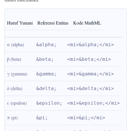
Huruf Yunani
Referensi Entitas
Kode MathML
α (alpha)
&alpha;
<mi>&alpha;</mi>
β (beta)
&beta;
<mi>&beta;</mi>
γ (gamma)
&gamma;
<mi>&gamma;</mi>
δ (delta)
&delta;
<mi>&delta;</mi>
ε (epsilon)
&epsilon;
<mi>&epsilon;</mi>
π (pi)
&pi;
<mi>&pi;</mi>