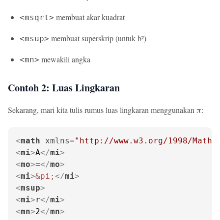
membuat akar kuadrat
<msqrt>
membuat superskrip (untuk b²)
<msup>
mewakili angka
<mn>
Contoh 2: Luas Lingkaran
Sekarang, mari kita tulis rumus luas lingkaran menggunakan π:
<
math
xmlns
=
"http://www.w3.org/1998/Math/
<
mi
>
A
</
mi
>
<
mo
>
=
</
mo
>
<
mi
>
&pi;
</
mi
>
<
msup
>
<
mi
>
r
</
mi
>
<
mn
>
2
</
mn
>