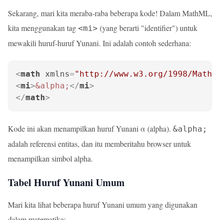
Sekarang, mari kita meraba-raba beberapa kode! Dalam MathML,
kita menggunakan tag
(yang berarti "identifier") untuk
<mi>
mewakili huruf-huruf Yunani. Ini adalah contoh sederhana:
<
math
xmlns
=
"http://www.w3.org/1998/Math/
<
mi
>
&alpha;
</
mi
>
</
math
>
Kode ini akan menampilkan huruf Yunani α (alpha).
&alpha;
adalah referensi entitas, dan itu memberitahu browser untuk
menampilkan simbol alpha.
Tabel Huruf Yunani Umum
Mari kita lihat beberapa huruf Yunani umum yang digunakan
dalam matematika: