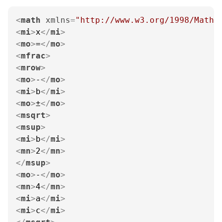
<
math
xmlns
=
"http://www.w3.org/1998/Math/
<
mi
>
x
</
mi
>
<
mo
>
=
</
mo
>
<
mfrac
>
<
mrow
>
<
mo
>
-
</
mo
>
<
mi
>
b
</
mi
>
<
mo
>
±
</
mo
>
<
msqrt
>
<
msup
>
<
mi
>
b
</
mi
>
<
mn
>
2
</
mn
>
</
msup
>
<
mo
>
-
</
mo
>
<
mn
>
4
</
mn
>
<
mi
>
a
</
mi
>
<
mi
>
c
</
mi
>