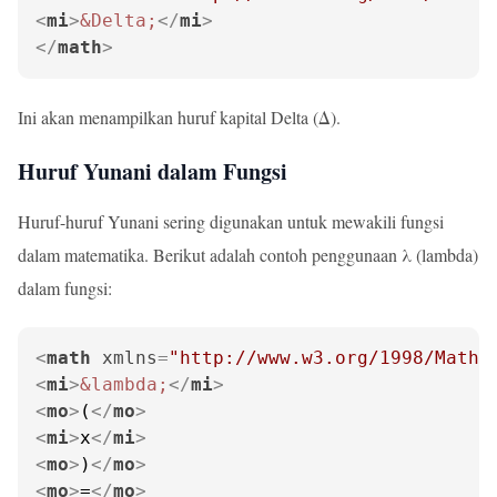
<
mi
>
&Delta;
</
mi
>
</
math
>
Ini akan menampilkan huruf kapital Delta (Δ).
Huruf Yunani dalam Fungsi
Huruf-huruf Yunani sering digunakan untuk mewakili fungsi
dalam matematika. Berikut adalah contoh penggunaan λ (lambda)
dalam fungsi:
<
math
xmlns
=
"http://www.w3.org/1998/Math/
<
mi
>
&lambda;
</
mi
>
<
mo
>
(
</
mo
>
<
mi
>
x
</
mi
>
<
mo
>
)
</
mo
>
<
mo
>
=
</
mo
>