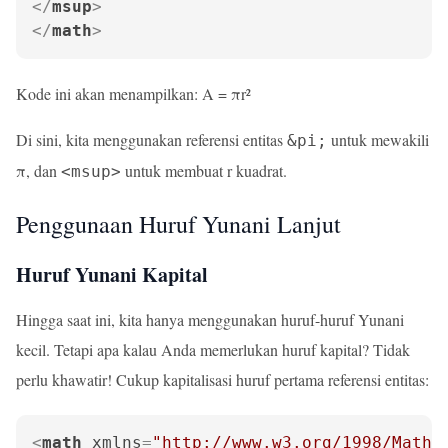
</
msup
>
</
math
>
Kode ini akan menampilkan: A = πr²
Di sini, kita menggunakan referensi entitas
untuk mewakili
&pi;
π, dan
untuk membuat r kuadrat.
<msup>
Penggunaan Huruf Yunani Lanjut
Huruf Yunani Kapital
Hingga saat ini, kita hanya menggunakan huruf-huruf Yunani
kecil. Tetapi apa kalau Anda memerlukan huruf kapital? Tidak
perlu khawatir! Cukup kapitalisasi huruf pertama referensi entitas:
<
math
xmlns
=
"http://www.w3.org/1998/Math/