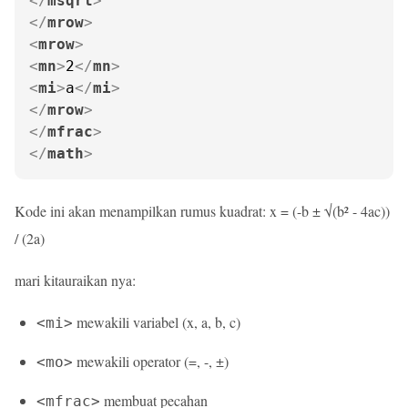
</
msqrt
>
</
mrow
>
<
mrow
>
<
mn
>
2
</
mn
>
<
mi
>
a
</
mi
>
</
mrow
>
</
mfrac
>
</
math
>
Kode ini akan menampilkan rumus kuadrat: x = (-b ± √(b² - 4ac))
/ (2a)
mari kitauraikan nya:
mewakili variabel (x, a, b, c)
<mi>
mewakili operator (=, -, ±)
<mo>
membuat pecahan
<mfrac>