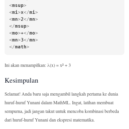
<
msup
>
<
mi
>
x
</
mi
>
<
mn
>
2
</
mn
>
</
msup
>
<
mo
>
+
</
mo
>
<
mn
>
3
</
mn
>
</
math
>
Ini akan menampilkan: λ(x) = x² + 3
Kesimpulan
Selamat! Anda baru saja mengambil langkah pertama ke dunia
huruf-huruf Yunani dalam MathML. Ingat, latihan membuat
sempurna, jadi jangan takut untuk mencoba kombinasi berbeda
dari huruf-huruf Yunani dan ekspresi matematika.