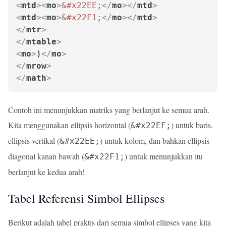
<
mtd
>
<
mo
>
&#x22EE;
</
mo
>
</
mtd
>
<
mtd
>
<
mo
>
&#x22F1;
</
mo
>
</
mtd
>
</
mtr
>
</
mtable
>
<
mo
>
)
</
mo
>
</
mrow
>
</
math
>
Contoh ini menunjukkan matriks yang berlanjut ke semua arah.
Kita menggunakan ellipsis horizontal (
) untuk baris,
&#x22EF;
ellipsis vertikal (
) untuk kolom, dan bahkan ellipsis
&#x22EE;
diagonal kanan bawah (
) untuk menunjukkan itu
&#x22F1;
berlanjut ke kedua arah!
Tabel Referensi Simbol Ellipses
Berikut adalah tabel praktis dari semua simbol ellipses yang kita