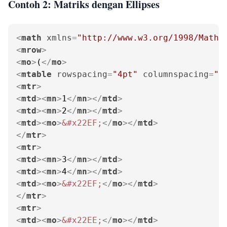
Contoh 2: Matriks dengan Ellipses
<
math
xmlns
=
"http://www.w3.org/1998/Math/
<
mrow
>
<
mo
>
(
</
mo
>
<
mtable
rowspacing
=
"4pt"
columnspacing
=
"1
<
mtr
>
<
mtd
>
<
mn
>
1
</
mn
>
</
mtd
>
<
mtd
>
<
mn
>
2
</
mn
>
</
mtd
>
<
mtd
>
<
mo
>
&#x22EF;
</
mo
>
</
mtd
>
</
mtr
>
<
mtr
>
<
mtd
>
<
mn
>
3
</
mn
>
</
mtd
>
<
mtd
>
<
mn
>
4
</
mn
>
</
mtd
>
<
mtd
>
<
mo
>
&#x22EF;
</
mo
>
</
mtd
>
</
mtr
>
<
mtr
>
<
mtd
>
<
mo
>
&#x22EE;
</
mo
>
</
mtd
>