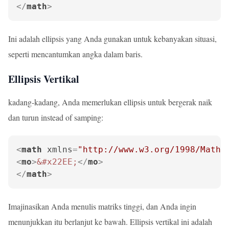
</
math
>
Ini adalah ellipsis yang Anda gunakan untuk kebanyakan situasi,
seperti mencantumkan angka dalam baris.
Ellipsis Vertikal
kadang-kadang, Anda memerlukan ellipsis untuk bergerak naik
dan turun instead of samping:
<
math
xmlns
=
"http://www.w3.org/1998/Math/
<
mo
>
&#x22EE;
</
mo
>
</
math
>
Imajinasikan Anda menulis matriks tinggi, dan Anda ingin
menunjukkan itu berlanjut ke bawah. Ellipsis vertikal ini adalah