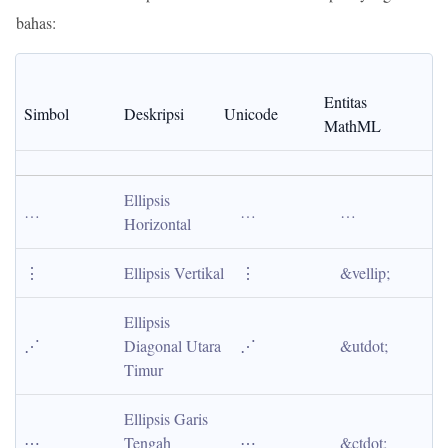
bahas:
Entitas 
Simbol
Deskripsi
Unicode
MathML
Ellipsis 
…
…
…
Horizontal
⋮
Ellipsis Vertikal
⋮
&vellip;
Ellipsis 
⋰
Diagonal Utara 
⋰
&utdot;
Timur
Ellipsis Garis 
⋯
Tengah 
⋯
&ctdot;