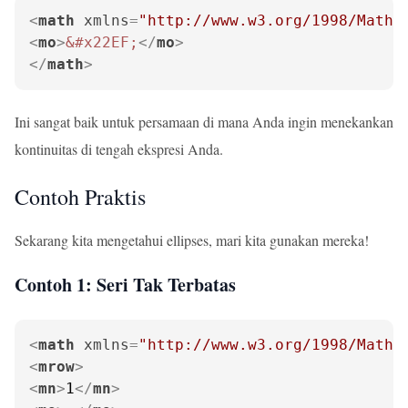
<
math
xmlns
=
"http://www.w3.org/1998/Math/
<
mo
>
&#x22EF;
</
mo
>
</
math
>
Ini sangat baik untuk persamaan di mana Anda ingin menekankan
kontinuitas di tengah ekspresi Anda.
Contoh Praktis
Sekarang kita mengetahui ellipses, mari kita gunakan mereka!
Contoh 1: Seri Tak Terbatas
<
math
xmlns
=
"http://www.w3.org/1998/Math/
<
mrow
>
<
mn
>
1
</
mn
>