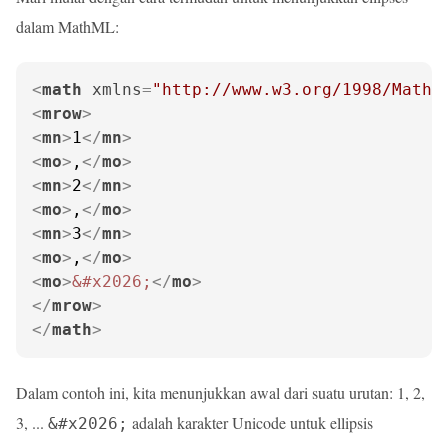
dalam MathML:
<
math
xmlns
=
"http://www.w3.org/1998/Math/
<
mrow
>
<
mn
>
1
</
mn
>
<
mo
>
,
</
mo
>
<
mn
>
2
</
mn
>
<
mo
>
,
</
mo
>
<
mn
>
3
</
mn
>
<
mo
>
,
</
mo
>
<
mo
>
&#x2026;
</
mo
>
</
mrow
>
</
math
>
Dalam contoh ini, kita menunjukkan awal dari suatu urutan: 1, 2,
3, ...
adalah karakter Unicode untuk ellipsis
&#x2026;