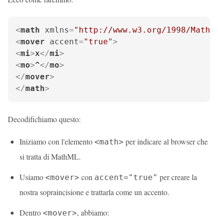
<
math
xmlns
=
"http://www.w3.org/1998/Math/
<
mover
accent
=
"true"
>
<
mi
>
x
</
mi
>
<
mo
>
^
</
mo
>
</
mover
>
</
math
>
Decodifichiamo questo:
Iniziamo con l'elemento
per indicare al browser che
<math>
si tratta di MathML.
Usiamo
con
per creare la
<mover>
accent="true"
nostra sopraincisione e trattarla come un accento.
Dentro
, abbiamo:
<mover>