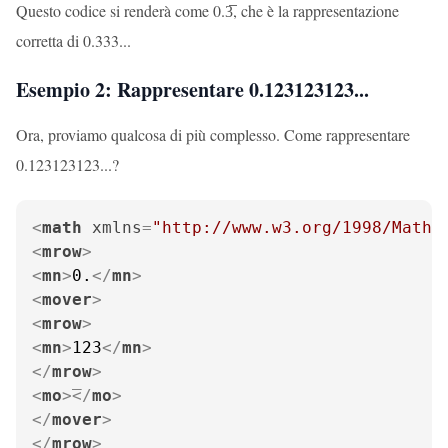
Questo codice si renderà come 0.3̅, che è la rappresentazione
corretta di 0.333...
Esempio 2: Rappresentare 0.123123123...
Ora, proviamo qualcosa di più complesso. Come rappresentare
0.123123123...?
<
math
xmlns
=
"http://www.w3.org/1998/Math/
<
mrow
>
<
mn
>
0.
</
mn
>
<
mover
>
<
mrow
>
<
mn
>
123
</
mn
>
</
mrow
>
<
mo
>
</
mo
>
</
mover
>
</
mrow
>