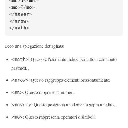
<
mn
>
3
</
mn
>
<
mo
>
</
mo
>
</
mover
>
</
mrow
>
</
math
>
Ecco una spiegazione dettagliata:
: Questo è l'elemento radice per tutto il contenuto
<math>
MathML.
: Questo raggruppa elementi orizzontalmente.
<mrow>
: Questo rappresenta numeri.
<mn>
: Questo posiziona un elemento sopra un altro.
<mover>
: Questo rappresenta operatori o simboli.
<mo>