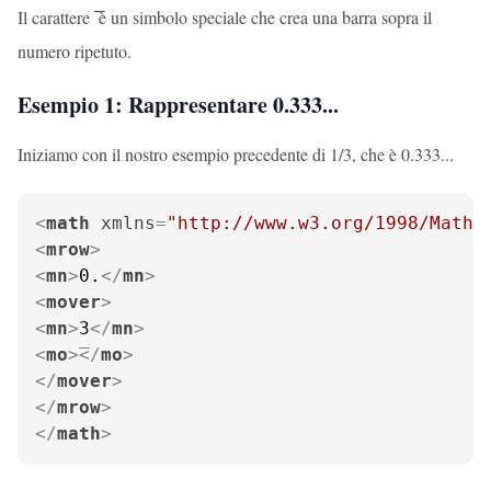
Il carattere
è un simbolo speciale che crea una barra sopra il
numero ripetuto.
Esempio 1: Rappresentare 0.333...
Iniziamo con il nostro esempio precedente di 1/3, che è 0.333...
<
math
xmlns
=
"http://www.w3.org/1998/Math/
<
mrow
>
<
mn
>
0.
</
mn
>
<
mover
>
<
mn
>
3
</
mn
>
<
mo
>
</
mo
>
</
mover
>
</
mrow
>
</
math
>