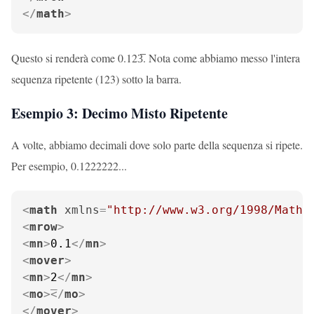
</
math
>
Questo si renderà come 0.123̅. Nota come abbiamo messo l'intera
sequenza ripetente (123) sotto la barra.
Esempio 3: Decimo Misto Ripetente
A volte, abbiamo decimali dove solo parte della sequenza si ripete.
Per esempio, 0.1222222...
<
math
xmlns
=
"http://www.w3.org/1998/Math/
<
mrow
>
<
mn
>
0.1
</
mn
>
<
mover
>
<
mn
>
2
</
mn
>
<
mo
>
</
mo
>
</
mover
>