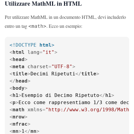
Utilizzare MathML in HTML
Per utilizzare MathML in un documento HTML, devi includerlo
entro un tag
. Ecco un esempio:
<math>
<!DOCTYPE 
html
>
<
html
lang
=
"it"
>
<
head
>
<
meta
charset
=
"UTF-8"
>
<
title
>
Decimi Ripetuti
</
title
>
</
head
>
<
body
>
<
h1
>
Esempio di Decimo Ripetuto
</
h1
>
<
p
>
Ecco come rappresentiamo 1/3 come deci
<
math
xmlns
=
"http://www.w3.org/1998/Math/
<
mrow
>
<
mfrac
>
<
mn
>
1
</
mn
>