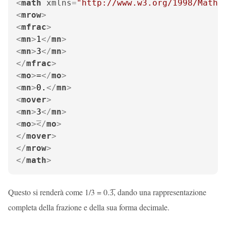
<
math
xmlns
=
"http://www.w3.org/1998/Math/
<
mrow
>
<
mfrac
>
<
mn
>
1
</
mn
>
<
mn
>
3
</
mn
>
</
mfrac
>
<
mo
>
=
</
mo
>
<
mn
>
0.
</
mn
>
<
mover
>
<
mn
>
3
</
mn
>
<
mo
>
</
mo
>
</
mover
>
</
mrow
>
</
math
>
Questo si renderà come 1/3 = 0.3̅, dando una rappresentazione
completa della frazione e della sua forma decimale.