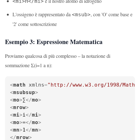
è il nostro atomo di idrogeno
<mi>H</mi>
L'ossigeno è rappresentato da
, con 'O' come base e
<msub>
'2' come sottoscrizione
Esempio 3: Espressione Matematica
Proviamo qualcosa di più complesso – la notazione di
sommazione Σ(i=1 a n):
<
math
xmlns
=
"http://www.w3.org/1998/Math/
<
msubsup
>
<
mo
>
∑
</
mo
>
<
mrow
>
<
mi
>
i
</
mi
>
<
mo
>
=
</
mo
>
<
mn
>
1
</
mn
>
</
mrow
>