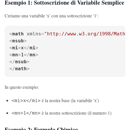
Esempio 1: Sottoscrizione di Variabile Semplice
Creiamo una variabile 'x' con una sottoscrizione '1':
<
math
xmlns
=
"http://www.w3.org/1998/Math/
<
msub
>
<
mi
>
x
</
mi
>
<
mn
>
1
</
mn
>
</
msub
>
</
math
>
In questo esempio:
è la nostra base (la variabile 'x')
<mi>x</mi>
è la nostra sottoscrizione (il numero 1)
<mn>1</mn>
Esempio 2: Formula Chimica