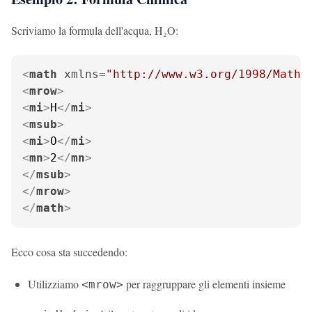
Scriviamo la formula dell'acqua, H₂O:
<
math
xmlns
=
"http://www.w3.org/1998/Math/
<
mrow
>
<
mi
>
H
</
mi
>
<
msub
>
<
mi
>
O
</
mi
>
<
mn
>
2
</
mn
>
</
msub
>
</
mrow
>
</
math
>
Ecco cosa sta succedendo:
Utilizziamo
per raggruppare gli elementi insieme
<mrow>