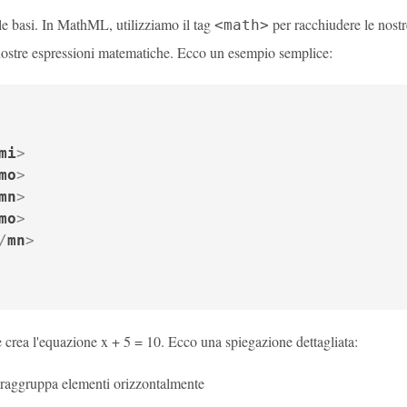
le basi. In MathML, utilizziamo il tag
per racchiudere le nostr
<math>
 nostre espressioni matematiche. Ecco un esempio semplice:
mi
>
mo
>
mn
>
mo
>
/
mn
>
 crea l'equazione x + 5 = 10. Ecco una spiegazione dettagliata:
raggruppa elementi orizzontalmente