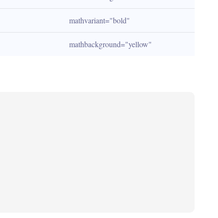
mathvariant="bold"
mathbackground="yellow"