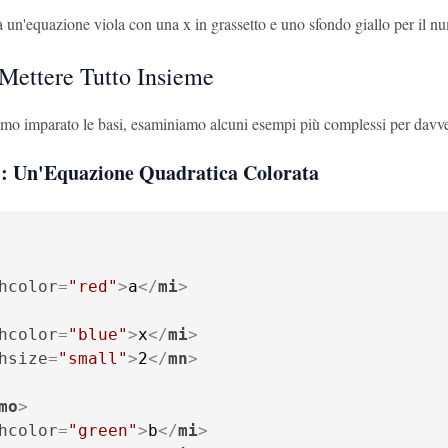
 un'equazione viola con una x in grassetto e uno sfondo giallo per il n
Mettere Tutto Insieme
mo imparato le basi, esaminiamo alcuni esempi più complessi per davvero
: Un'Equazione Quadratica Colorata
hcolor
=
"red"
>
a
</
mi
>
hcolor
=
"blue"
>
x
</
mi
>
hsize
=
"small"
>
2
</
mn
>
mo
>
hcolor
=
"green"
>
b
</
mi
>