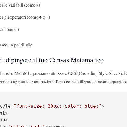
er le variabili (come x)
er gli operatori (come + e =)
er i numeri
mo un po' di stile!
i: dipingere il tuo Canvas Matematico
e il nostro MathML, possiamo utilizzare CSS (Cascading Style Sheets). E
persino aggiungere animazioni. Ecco come stilizzare la nostra equazion
tyle
=
"font-size: 20px; color: blue;"
>
mi
>
mo
>
le
=
"color: red;"
>
5
</
mn
>