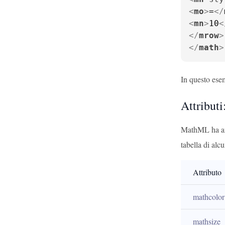
<
mo
>
=
</
<
mn
>
10
<
</
mrow
>
</
math
>
In questo ese
Attribut
MathML ha anch
tabella di alc
Attributo
mathcolor
mathsize