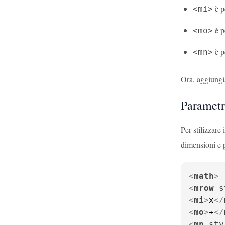
è p
<mi>
è p
<mo>
è p
<mn>
Ora, aggiungia
Parametr
Per stilizzar
dimensioni e 
<
math
>
<
mrow
s
<
mi
>
x
</
<
mo
>
+
</
<
mn
sty