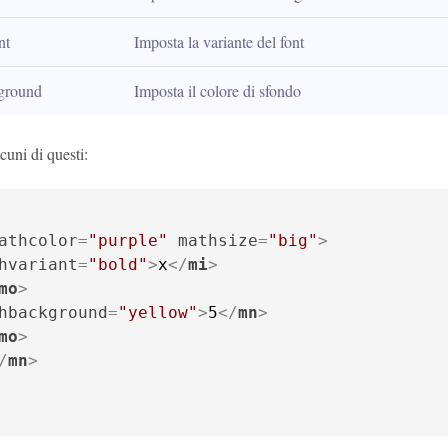
nt
Imposta la variante del font
ground
Imposta il colore di sfondo
cuni di questi:
athcolor
=
"purple"
mathsize
=
"big"
>
hvariant
=
"bold"
>
x
</
mi
>
mo
>
hbackground
=
"yellow"
>
5
</
mn
>
mo
>
/
mn
>