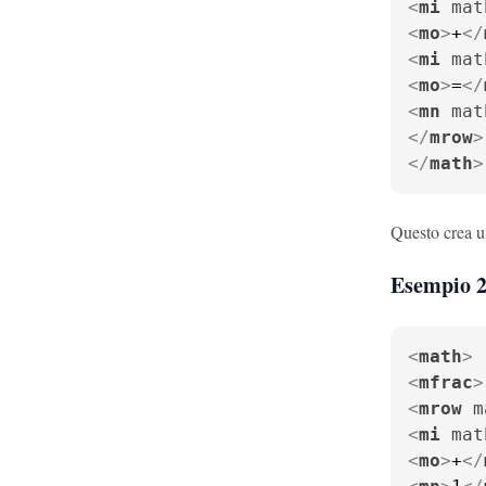
<
mi
mat
<
mo
>
+
</
<
mi
mat
<
mo
>
=
</
<
mn
mat
</
mrow
>
</
math
>
Questo crea u
Esempio 2
<
math
>
<
mfrac
>
<
mrow
m
<
mi
mat
<
mo
>
+
</