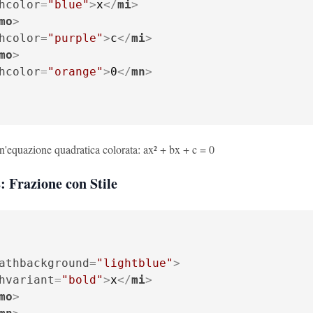
hcolor
=
"blue"
>
x
</
mi
>
mo
>
hcolor
=
"purple"
>
c
</
mi
>
mo
>
hcolor
=
"orange"
>
0
</
mn
>
n'equazione quadratica colorata: ax² + bx + c = 0
: Frazione con Stile
athbackground
=
"lightblue"
>
hvariant
=
"bold"
>
x
</
mi
>
mo
>