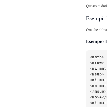
Questo ci darà
Esempi: 
Ora che abbia
Esempio 1
<
math
>
<
mrow
>
<
mi
mat
<
msup
>
<
mi
mat
<
mn
mat
</
msup
>
<
mo
>
+
</
<
mi
mat