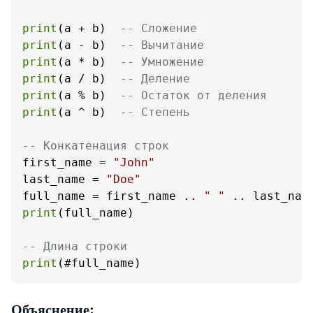
print
(a + b)  
-- Сложение
print
(a - b)  
-- Вычитание
print
(a * b)  
-- Умножение
print
(a / b)  
-- Деление
print
(a % b)  
-- Остаток от деления
print
(a ^ b)  
-- Степень
-- Конкатенация строк
first_name = 
"John"
last_name = 
"Doe"
full_name = first_name .. 
" "
print
(full_name)

-- Длина строки
print
(#full_name)
Объяснение: