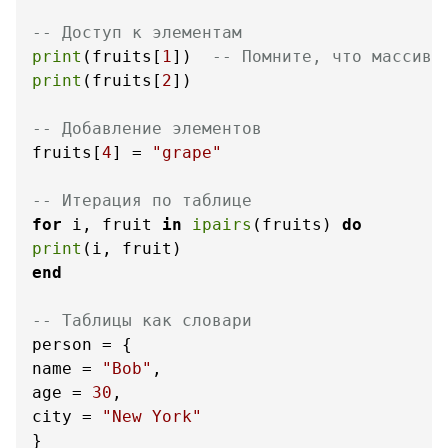
-- Доступ к элементам
print
(fruits[
1
])  
-- Помните, что массивы
print
(fruits[
2
])

-- Добавление элементов
fruits[
4
] = 
"grape"
-- Итерация по таблице
for
 i, fruit 
in
ipairs
(fruits) 
do
print
end
-- Таблицы как словари
person = {

name = 
"Bob"
,

age = 
30
,

city = 
"New York"
}
