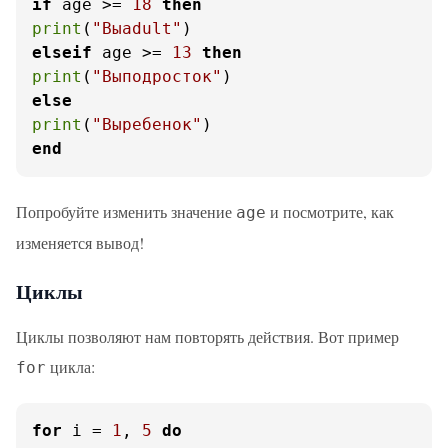
if
 age >= 
18
then
print
(
"Выadult"
elseif
 age >= 
13
then
print
(
"Выподросток"
else
print
(
"Выребенок"
end
Попробуйте изменить значение
и посмотрите, как
age
изменяется вывод!
Циклы
Циклы позволяют нам повторять действия. Вот пример
цикла:
for
for
 i = 
1
, 
5
do