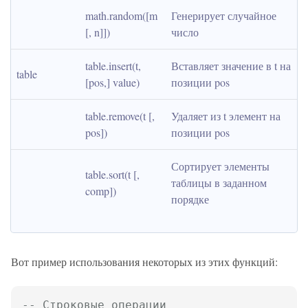
math.random([m 
Генерирует случайное 
[, n]])
число
table.insert(t, 
Вставляет значение в t на 
table
[pos,] value)
позиции pos
table.remove(t [, 
Удаляет из t элемент на 
pos])
позиции pos
Сортирует элементы 
table.sort(t [, 
таблицы в заданном 
comp])
порядке
Вот пример использования некоторых из этих функций:
-- Строковые операции