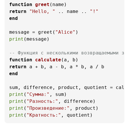
function
greet
(name)
return
"Hello, "
 .. name .. 
"!"
end
message = greet(
"Alice"
print
(message)

-- Функция с несколькими возвращаемыми зн
function
calculate
(a, b)
return
end
sum, difference, product, quotient = calc
print
(
"Сумма:"
print
(
"Разность:"
print
(
"Произведение:"
print
(
"Кратность:"
, quotient)