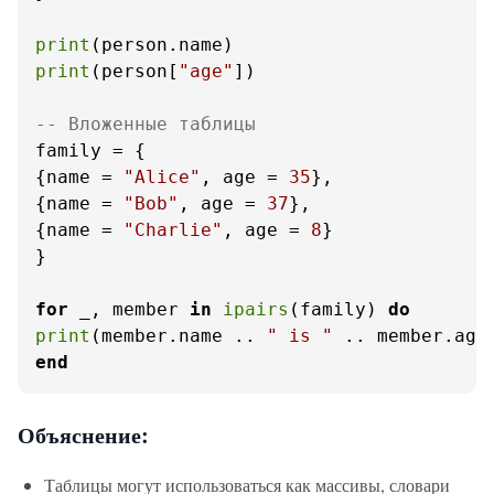
print
print
(person[
"age"
])

-- Вложенные таблицы
family = {

{name = 
"Alice"
, age = 
35
},

{name = 
"Bob"
, age = 
37
},

{name = 
"Charlie"
, age = 
8
}

}

for
 _, member 
in
ipairs
(family) 
do
print
(member.name .. 
" is "
 .. member.age
end
Объяснение:
Таблицы могут использоваться как массивы, словари