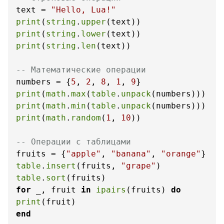
text = 
"Hello, Lua!"
print
(
string
.
upper
print
(
string
.
lower
print
(
string
.
len
(text))

-- Математические операции
numbers = {
5
, 
2
, 
8
, 
1
, 
9
print
(
math
.
max
(
table
.
unpack
print
(
math
.
min
(
table
.
unpack
print
(
math
.
random
(
1
, 
10
))

-- Операции с таблицами
fruits = {
"apple"
, 
"banana"
, 
"orange"
table
.
insert
(fruits, 
"grape"
table
.
sort
for
 _, fruit 
in
ipairs
(fruits) 
do
print
end