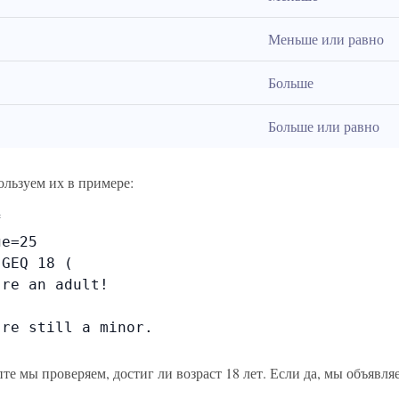
Меньше или равно
Больше
Больше или равно
ользуем их в примере:


e=25

GEQ 18 (

re an adult!

re still a minor.

те мы проверяем, достиг ли возраст 18 лет. Если да, мы объявл