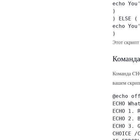
echo You'
)

) ELSE (

echo You'
)
Этот скрипт
Команда
Команда CHO
вашем скрип
@echo off
ECHO What
ECHO 1. R
ECHO 2. B
ECHO 3. G
CHOICE /