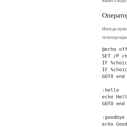
вашего кода!
Операто
Иногда нужн
телепортация
@echo off
SET /P c
IF %choic
IF %choic
GOTO end

:hello

echo Hell
GOTO end

:goodbye

echo Good