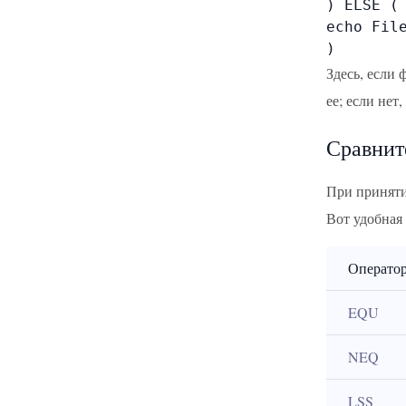
) ELSE (

echo File
)
Здесь, если 
ее; если нет,
Сравнит
При приняти
Вот удобная 
Операто
EQU
NEQ
LSS