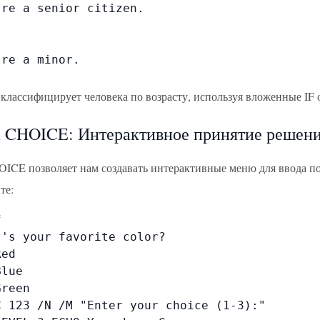
re a senior citizen.

re a minor.

 классифицирует человека по возрасту, используя вложенные IF
 CHOICE: Интерактивное принятие решен
ICE позволяет нам создавать интерактивные меню для ввода поль
те:


's your favorite color?

ed

lue

reen

C 123 /N /M "Enter your choice (1-3):"
