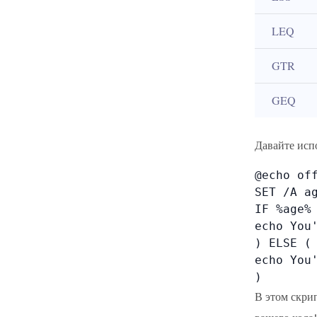
LEQ
GTR
GEQ
Давайте исп
@echo off
SET /A ag
IF %age% 
echo You'
) ELSE (

echo You'
)
В этом скрип