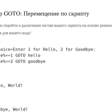
р GOTO: Перемещение по скрипту
о перейти к различным частям вашего скрипта на основе решения
 для вашего кода!


hoice=Enter 1 for Hello, 2 for Goodbye:

e%==1 GOTO hello

e%==2 GOTO goodbye

o, World!

bye, World!
