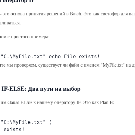
- это основа принятия решений в Batch. Это как светофор для ва
вливаться.
нем с простого примера:


 "C:\MyFile.txt" echo File exists!
те мы проверяем, существует ли файл с именем "MyFile.txt" на дис
 IF-ELSE: Два пути на выбор
им clause ELSE к нашему оператору IF. Это как Plan B:


"C:\MyFile.txt" (

 exists!
