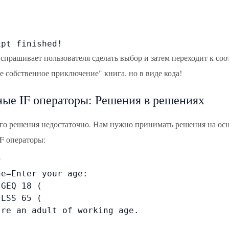
ipt finished!
 спрашивает пользователя сделать выбор и затем переходит к с
е собственное приключение" книга, но в виде кода!
ые IF операторы: Решения в решениях
го решения недостаточно. Нам нужно принимать решения на осно
F операторы:


e=Enter your age:

GEQ 18 (

LSS 65 (

re an adult of working age.
