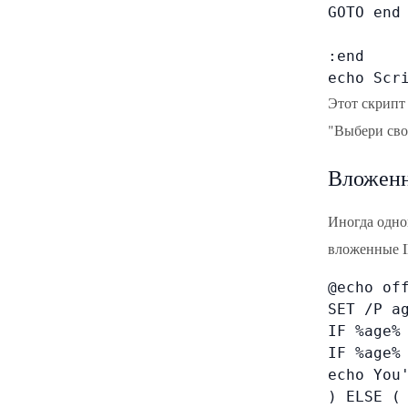
GOTO end

:end

echo Scr
Этот скрипт
"Выбери сво
Вложенн
Иногда одно
вложенные I
@echo off
SET /P ag
IF %age% 
IF %age% 
echo You'
) ELSE (
