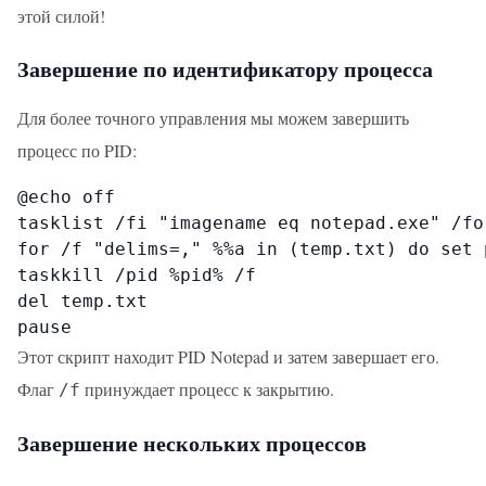
этой силой!
Завершение по идентификатору процесса
Для более точного управления мы можем завершить
процесс по PID:
@echo off

tasklist /fi "imagename eq notepad.exe" /fo
for /f "delims=," %%a in (temp.txt) do set p
taskkill /pid %pid% /f

del temp.txt

pause
Этот скрипт находит PID Notepad и затем завершает его.
Флаг
принуждает процесс к закрытию.
/f
Завершение нескольких процессов