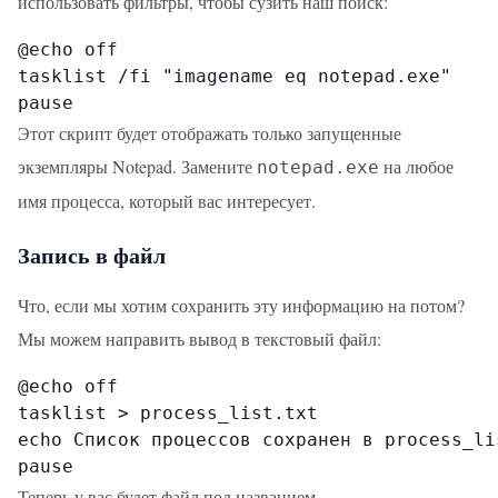
использовать фильтры, чтобы сузить наш поиск:
@echo off

tasklist /fi "imagename eq notepad.exe"

pause
Этот скрипт будет отображать только запущенные
экземпляры Notepad. Замените
на любое
notepad.exe
имя процесса, который вас интересует.
Запись в файл
Что, если мы хотим сохранить эту информацию на потом?
Мы можем направить вывод в текстовый файл:
@echo off

tasklist > process_list.txt

echo Список процессов сохранен в process_lis
pause
Теперь у вас будет файл под названием