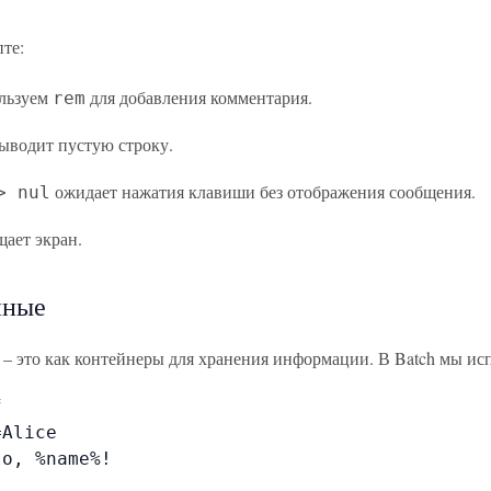
те:
льзуем
для добавления комментария.
rem
ыводит пустую строку.
ожидает нажатия клавиши без отображения сообщения.
> nul
ает экран.
нные
– это как контейнеры для хранения информации. В Batch мы ис


Alice

o, %name%!
