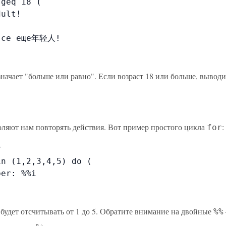
geq 18 (

ult!

все еще年轻人!

начает "больше или равно". Если возраст 18 или больше, выводи
ляют нам повторять действия. Вот пример простого цикла
:
for


n (1,2,3,4,5) do (

er: %%i

 будет отсчитывать от 1 до 5. Обратите внимание на двойные
%%