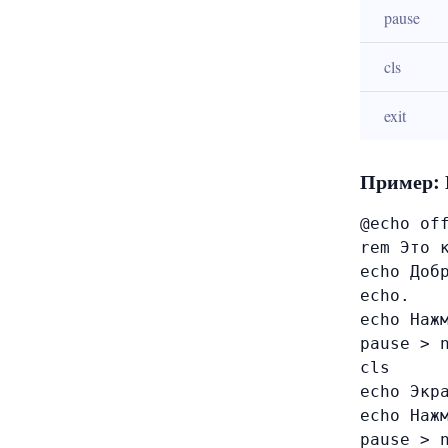
pause
cls
exit
Пример: 
@echo off
rem Это к
echo Добр
echo.

echo Наж
pause > n
cls

echo Экра
echo Нажм
pause > n