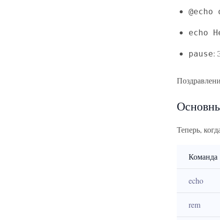
@echo 
echo H
:
pause
Поздравлени
Основны
Теперь, ког
Команда
echo
rem