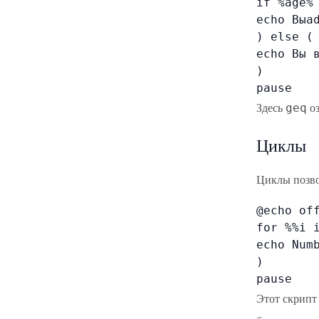
if %age% 
echo Выad
) else (

echo Вы 
)

pause
Здесь
оз
geq
Циклы
Циклы позво
@echo off
for %%i i
echo Numb
)

pause
Этот скрипт