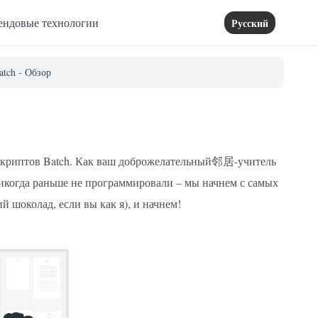
ендовые технологии
Русский
tch - Обзор
 скриптов Batch. Как ваш доброжелательный邻居-учитель
никогда раньше не программировали – мы начнем с самых
й шоколад, если вы как я), и начнем!