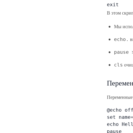
exit
В этом скрип
Мы испо
в
echo.
pause 
очищ
cls
Переме
Переменные 
@echo off
set name=
echo Hell
pause