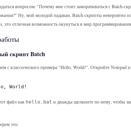
адаться вопросом: "Почему мне стоит заморачиваться с Batch-ск
вания?" Ну, мой молодой падаван, Batch-скрипты невероятно п
us, это отличная возможность окунуться в мир программирования
работы
ый скрипт Batch
ем с классического примера "Hello, World!". Откройте Notepad 


o, World!

тот файл как
и дважды щелкните по нему, чтобы зап
hello.bat
ерем это: