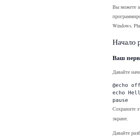
Вы можете з
программиро
Windows. Pl
Начало 
Ваш перв
Давайте начн
@echo off
echo Hell
pause
Сохраните э
экране.
Давайте разб