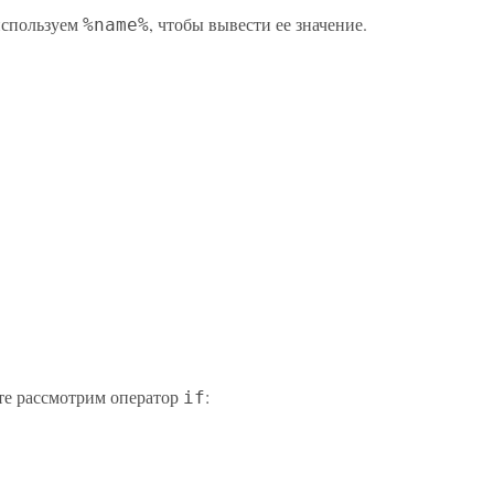
 используем
, чтобы вывести ее значение.
%name%
те рассмотрим оператор
:
if