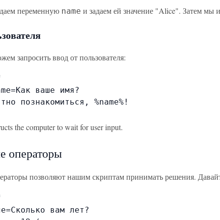
здаем переменную
и задаем ей значение "Alice". Затем мы
name
ьзователя
жем запросить ввод от пользователя:


me=Как ваше имя?

тно познакомиться, %name%!

ructs the computer to wait for user input.
е операторы
ераторы позволяют нашим скриптам принимать решения. Давай


e=Сколько вам лет?
