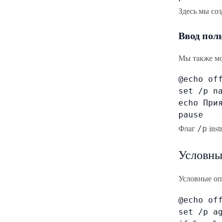
Здесь мы со
Ввод пол
Мы также мо
@echo off
set /p na
echo Прия
pause
Флаг
inst
/p
Условны
Условные оп
@echo off
set /p ag