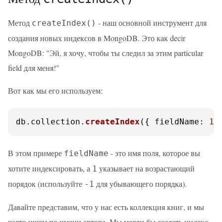
Метод
- наш основной инструмент для
createIndex()
создания новых индексов в MongoDB. Это как decir
MongoDB: "Эй, я хочу, чтобы ты следил за этим particular
field для меня!"
Вот как мы его используем:
db.
collection
.
createIndex
({ 
fieldName
: 
1
 
В этом примере
- это имя поля, которое вы
fieldName
хотите индексировать, а
указывает на возрастающий
1
порядок (используйте
для убывающего порядка).
-1
Давайте представим, что у нас есть коллекция книг, и мы
часто ищем по имени автора. Мы могли бы создать индекс