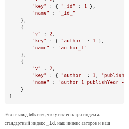
"key"
 : { 
"_id"
 : 
1
 },

"name"
 : 
"_id_"
    },

    {

"v"
 : 
2
,

"key"
 : { 
"author"
 : 
1
 },

"name"
 : 
"author_1"
    },

    {

"v"
 : 
2
,

"key"
 : { 
"author"
 : 
1
, 
"publishY
"name"
 : 
"author_1_publishYear_-1
    }

]
Этот вывод tells нам, что у нас есть три индекса:
стандартный индекс
, наш индекс авторов и наш
_id