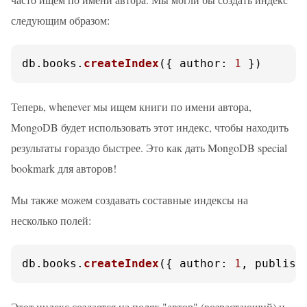
следующим образом:
db.
books
.
createIndex
({ 
author
: 
1
 })
Теперь, whenever мы ищем книги по имени автора,
MongoDB будет использовать этот индекс, чтобы находить
результаты гораздо быстрее. Это как дать MongoDB special
bookmark для авторов!
Мы также можем создавать составные индексы на
несколько полей:
db.
books
.
createIndex
({ 
author
: 
1
, 
publish
Этот индекс создается на полях "автор" (возрастающий) и