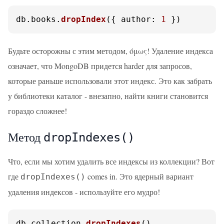
db.
books
.
dropIndex
({ 
author
: 
1
 })
Будьте осторожны с этим методом, όμως! Удаление индекса
означает, что MongoDB придется harder для запросов,
которые раньше использовали этот индекс. Это как забрать
у библиотеки каталог - внезапно, найти книги становится
гораздо сложнее!
Метод
dropIndexes()
Что, если мы хотим удалить все индексы из коллекции? Вот
где
comes in. Это ядерный вариант
dropIndexes()
удаления индексов - используйте его мудро!
db.
collection
.
dropIndexes
()