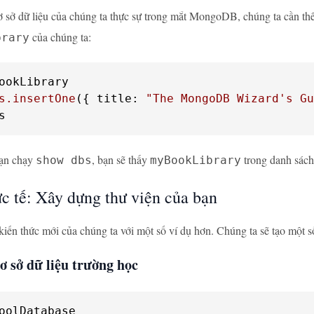
 sở dữ liệu của chúng ta thực sự trong mắt MongoDB, chúng ta cần th
của chúng ta:
brary
ookLibrary

s
.insertOne
({ title: 
"The MongoDB Wizard's Gu
s
bạn chạy
, bạn sẽ thấy
trong danh sách
show dbs
myBookLibrary
ực tế: Xây dựng thư viện của bạn
iến thức mới của chúng ta với một số ví dụ hơn. Chúng ta sẽ tạo một s
ơ sở dữ liệu trường học
oolDatabase
