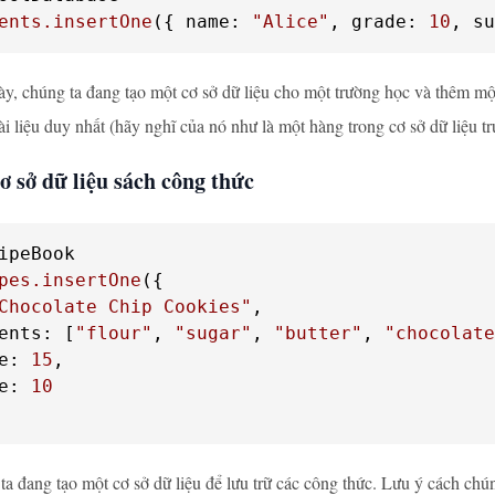
ents
.insertOne
({ name: 
"Alice"
, grade: 
10
, su
ày, chúng ta đang tạo một cơ sở dữ liệu cho một trường học và thêm mộ
ài liệu duy nhất (hãy nghĩ của nó như là một hàng trong cơ sở dữ liệu t
ơ sở dữ liệu sách công thức
ipeBook

pes
.insertOne
({

Chocolate Chip Cookies"
,

ents: [
"flour"
, 
"sugar"
, 
"butter"
, 
"chocolate
e: 
15
,

e: 
10
ta đang tạo một cơ sở dữ liệu để lưu trữ các công thức. Lưu ý cách c