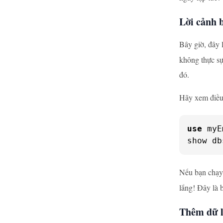
Lời cảnh b
Bây giờ, đây 
không thực sự
đó.
Hãy xem điều
use
 myE
show db
Nếu bạn chạy 
lắng! Đây là 
Thêm dữ l