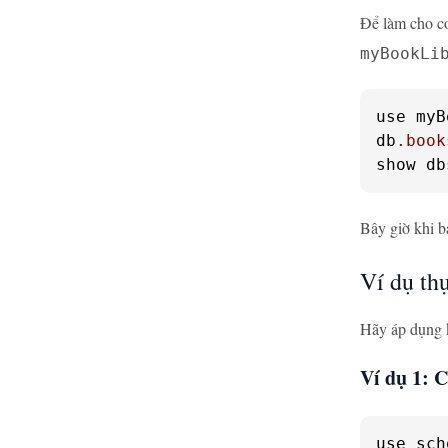
Để làm cho cơ
myBookLi
use myB
db
.book
show db
Bây giờ khi 
Ví dụ th
Hãy áp dụng k
Ví dụ 1: C
use sch