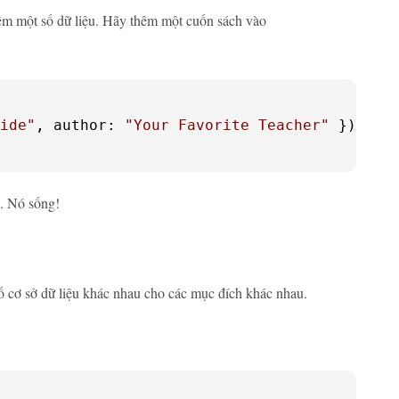
êm một số dữ liệu. Hãy thêm một cuốn sách vào
ide"
, author: 
"Your Favorite Teacher"
 })

. Nó sống!
ố cơ sở dữ liệu khác nhau cho các mục đích khác nhau.