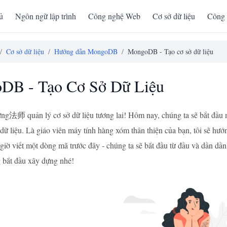
ủ
Ngôn ngữ lập trình
Công nghệ Web
Cơ sở dữ liệu
Công 
/
Cơ sở dữ liệu
/
Hướng dẫn MongoDB
/
MongoDB - Tạo cơ sở dữ liệu
DB - Tạo Cơ Sở Dữ Liệu
ng法师 quản lý cơ sở dữ liệu tương lai! Hôm nay, chúng ta sẽ bắt đầu m
 dữ liệu. Là giáo viên máy tính hàng xóm thân thiện của bạn, tôi sẽ hư
giờ viết một dòng mã trước đây - chúng ta sẽ bắt đầu từ đầu và dần dầ
 bắt đầu xây dựng nhé!