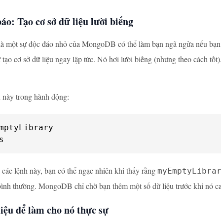
áo: Tạo cơ sở dữ liệu lười biếng
là một sự độc đáo nhỏ của MongoDB có thể làm bạn ngã ngửa nếu bạn 
 tạo cơ sở dữ liệu ngay lập tức. Nó hơi lười biếng (nhưng theo cách tốt)
 này trong hành động:
mptyLibrary

s
các lệnh này, bạn có thể ngạc nhiên khi thấy rằng
myEmptyLibra
bình thường. MongoDB chỉ chờ bạn thêm một số dữ liệu trước khi nó cam
iệu để làm cho nó thực sự