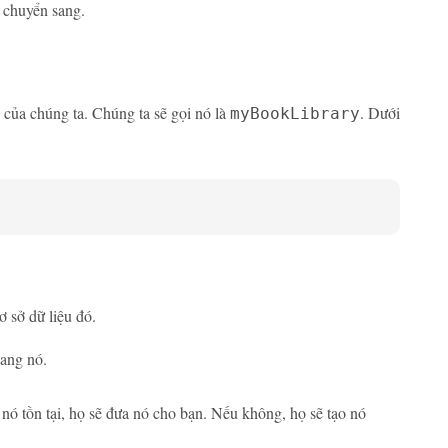
c chuyển sang.
h của chúng ta. Chúng ta sẽ gọi nó là
. Dưới
myBookLibrary
ơ sở dữ liệu đó.
sang nó.
nó tồn tại, họ sẽ đưa nó cho bạn. Nếu không, họ sẽ tạo nó