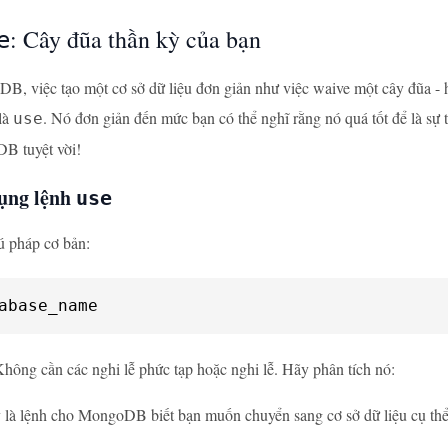
: Cây đũa thần kỳ của bạn
e
, việc tạo một cơ sở dữ liệu đơn giản như việc waive một cây đũa - 
 là
. Nó đơn giản đến mức bạn có thể nghĩ rằng nó quá tốt để là sự 
use
B tuyệt vời!
ụng lệnh
use
ú pháp cơ bản:
abase_name
 Không cần các nghi lễ phức tạp hoặc nghi lễ. Hãy phân tích nó:
 là lệnh cho MongoDB biết bạn muốn chuyển sang cơ sở dữ liệu cụ thể