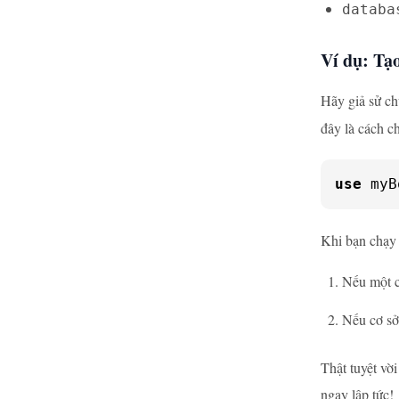
databa
Ví dụ: Tạo
Hãy giả sử ch
đây là cách c
use
 myB
Khi bạn chạy
Nếu một c
Nếu cơ sở
Thật tuyệt vờ
ngay lập tức!