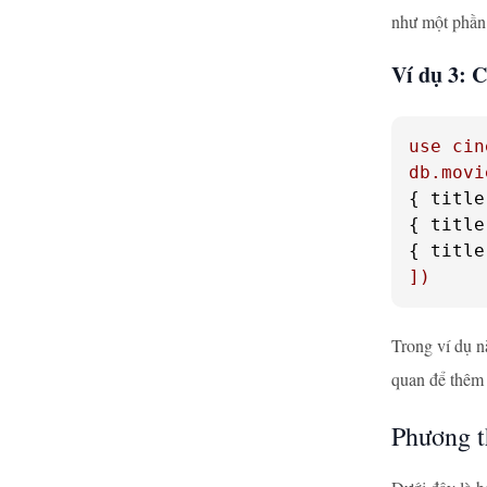
như một phần 
Ví dụ 3: C
use
cin
db.movi
{ 
title
{ 
title
{ 
title
])
Trong ví dụ n
quan để thêm 
Phương t