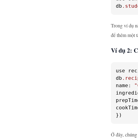
db
.stud
Trong ví dụ n
để thêm một t
Ví dụ 2: C
use rec
db
.reci
name: 
"
ingredi
prepTim
cookTim
})
Ở đây, chúng 