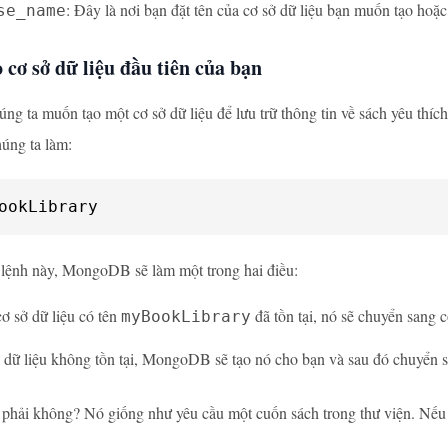
: Đây là nơi bạn đặt tên của cơ sở dữ liệu bạn muốn tạo hoặ
se_name
 cơ sở dữ liệu đầu tiên của bạn
úng ta muốn tạo một cơ sở dữ liệu để lưu trữ thông tin về sách yêu thíc
húng ta làm:
ookLibrary
 lệnh này, MongoDB sẽ làm một trong hai điều:
ơ sở dữ liệu có tên
đã tồn tại, nó sẽ chuyển sang c
myBookLibrary
 dữ liệu không tồn tại, MongoDB sẽ tạo nó cho bạn và sau đó chuyển 
i phải không? Nó giống như yêu cầu một cuốn sách trong thư viện. Nếu 