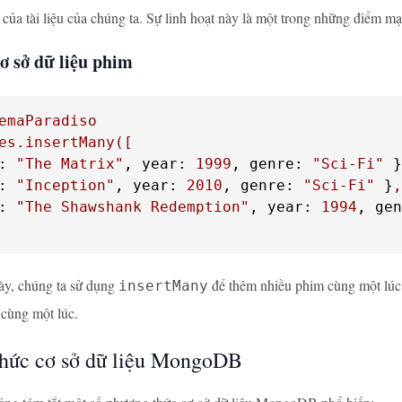
của tài liệu của chúng ta. Sự linh hoạt này là một trong những điểm
ơ sở dữ liệu phim
emaParadiso
es.insertMany([
:
"The Matrix"
, 
year:
1999
, 
genre:
"Sci-Fi"
 }
:
"Inception"
, 
year:
2010
, 
genre:
"Sci-Fi"
 }
,
:
"The Shawshank Redemption"
, 
year:
1994
, 
gen
ày, chúng ta sử dụng
để thêm nhiều phim cùng một lúc. 
insertMany
cùng một lúc.
hức cơ sở dữ liệu MongoDB