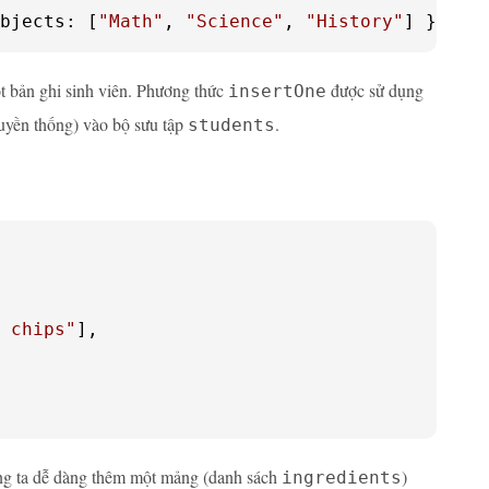
bjects: [
"Math"
, 
"Science"
, 
"History"
] })
t bản ghi sinh viên. Phương thức
được sử dụng
insertOne
ruyền thống) vào bộ sưu tập
.
students
 chips"
],

húng ta dễ dàng thêm một mảng (danh sách
)
ingredients