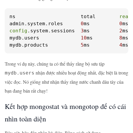
ns                      total        
read
admin.system.roles      
0
ms          
0
ms 
config
.system.sessions  
3
ms          
2
ms 
mydb.users              
10
ms         
8
ms 
mydb.products           
5
ms          
4
ms 
Trong ví dụ này, chúng ta có thể thấy rằng bộ sưu tập
nhận được nhiều hoạt động nhất, đặc biệt là trong
mydb.users
việc đọc. Nó giống như nhận thấy rằng nước chanh dâu tây của
bạn đang bán rất chạy!
Kết hợp mongostat và mongotop để có cái
nhìn toàn diện
Bây giờ, hãy đến phần kỳ diệu. Bằng cách sử dụng