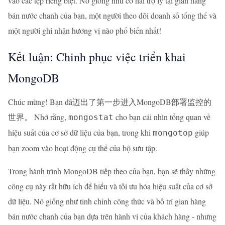
vào các tệp riêng biệt. Nó giống như có hai trợ lý tại gian hàng
bán nước chanh của bạn, một người theo dõi doanh số tổng thể và
một người ghi nhận hương vị nào phổ biến nhất!
Kết luận: Chinh phục việc triển khai
MongoDB
Chúc mừng! Bạn đã迈出了第一步进入MongoDB部署监控的
世界。 Nhớ rằng,
cho bạn cái nhìn tổng quan về
mongostat
hiệu suất của cơ sở dữ liệu của bạn, trong khi
giúp
mongotop
bạn zoom vào hoạt động cụ thể của bộ sưu tập.
Trong hành trình MongoDB tiếp theo của bạn, bạn sẽ thấy những
công cụ này rất hữu ích để hiểu và tối ưu hóa hiệu suất của cơ sở
dữ liệu. Nó giống như tinh chỉnh công thức và bố trí gian hàng
bán nước chanh của bạn dựa trên hành vi của khách hàng - nhưng