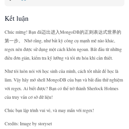
Kết luận
Chúc mừng! Bạn đã迈出进入MongoDB的正则表达式世界的
第一步。 Nhớ rằng, như bất kỳ công cụ mạnh mẽ nào khác,
regex nên được sử dụng một cách khôn ngoan. Bắt đầu từ những
điều đơn giản, kiểm tra kỹ lưỡng và tối ưu hóa khi cần thiết.
Như tôi luôn nói với học sinh của mình, cách tốt nhất để học là
làm. Vậy hãy mở shell MongoDB của bạn và bắt đầu thử nghiệm
với regex. Ai biết được? Bạn có thể trở thành Sherlock Holmes
của truy vấn cơ sở dữ liệu!
Chúc bạn lập trình vui vẻ, và may mắn với regex!
Credits: Image by storyset