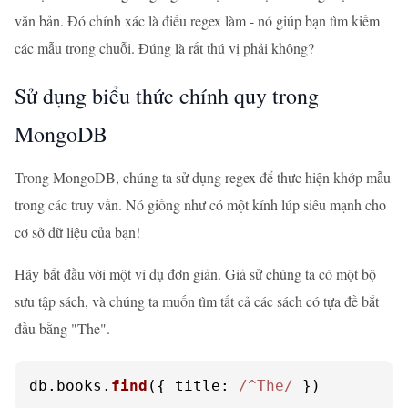
văn bản. Đó chính xác là điều regex làm - nó giúp bạn tìm kiếm
các mẫu trong chuỗi. Đúng là rất thú vị phải không?
Sử dụng biểu thức chính quy trong
MongoDB
Trong MongoDB, chúng ta sử dụng regex để thực hiện khớp mẫu
trong các truy vấn. Nó giống như có một kính lúp siêu mạnh cho
cơ sở dữ liệu của bạn!
Hãy bắt đầu với một ví dụ đơn giản. Giả sử chúng ta có một bộ
sưu tập sách, và chúng ta muốn tìm tất cả các sách có tựa đề bắt
đầu bằng "The".
db.
books
.
find
({ 
title
: 
/^The/
 })