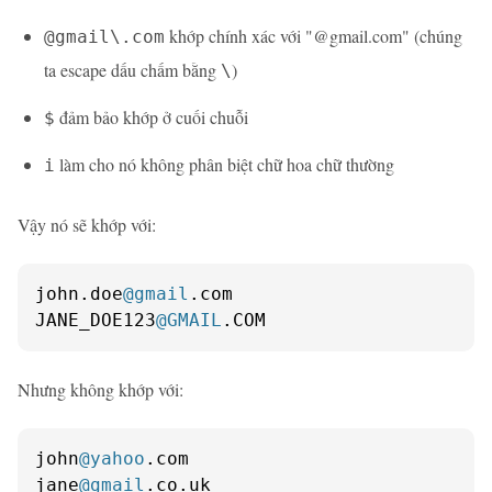
khớp chính xác với "@gmail.com" (chúng
@gmail\.com
ta escape dấu chấm bằng
)
\
đảm bảo khớp ở cuối chuỗi
$
làm cho nó không phân biệt chữ hoa chữ thường
i
Vậy nó sẽ khớp với:
john.doe
@gmail
.com

JANE_DOE123
@GMAIL
.COM
Nhưng không khớp với:
john
@yahoo
.com

jane
@gmail
.co.uk