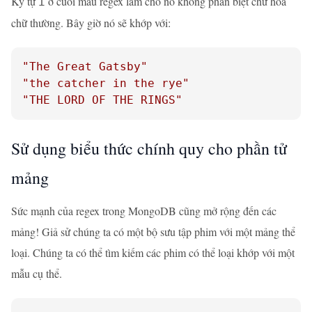
Ký tự
ở cuối mẫu regex làm cho nó không phân biệt chữ hoa
i
chữ thường. Bây giờ nó sẽ khớp với:
"The Great Gatsby"
"the catcher in the rye"
"THE LORD OF THE RINGS"
Sử dụng biểu thức chính quy cho phần tử
mảng
Sức mạnh của regex trong MongoDB cũng mở rộng đến các
mảng! Giả sử chúng ta có một bộ sưu tập phim với một mảng thể
loại. Chúng ta có thể tìm kiếm các phim có thể loại khớp với một
mẫu cụ thể.