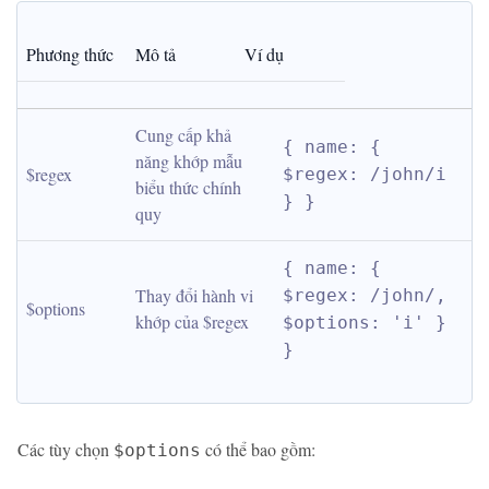
Phương thức
Mô tả
Ví dụ
Cung cấp khả 
{ name: { 
năng khớp mẫu 
$regex
$regex: /john/i 
biểu thức chính 
} }
quy
{ name: { 
Thay đổi hành vi 
$regex: /john/, 
$options
khớp của $regex
$options: 'i' } 
}
Các tùy chọn
có thể bao gồm:
$options