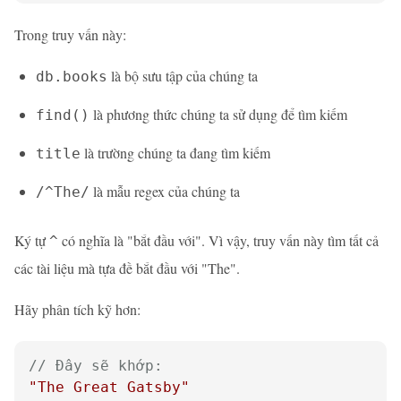
Trong truy vấn này:
là bộ sưu tập của chúng ta
db.books
là phương thức chúng ta sử dụng để tìm kiếm
find()
là trường chúng ta đang tìm kiếm
title
là mẫu regex của chúng ta
/^The/
Ký tự
có nghĩa là "bắt đầu với". Vì vậy, truy vấn này tìm tất cả
^
các tài liệu mà tựa đề bắt đầu với "The".
Hãy phân tích kỹ hơn:
// Đây sẽ khớp:
"The Great Gatsby"