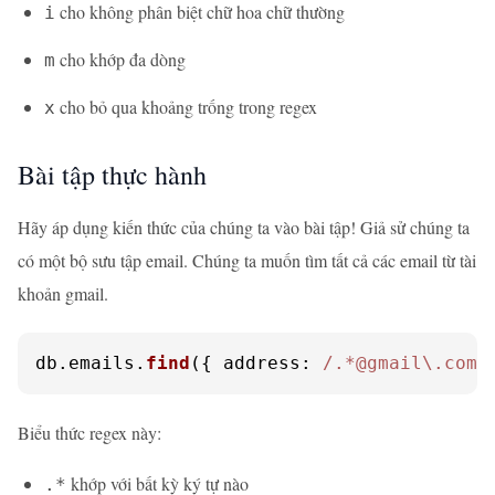
cho không phân biệt chữ hoa chữ thường
i
cho khớp đa dòng
m
cho bỏ qua khoảng trống trong regex
x
Bài tập thực hành
Hãy áp dụng kiến thức của chúng ta vào bài tập! Giả sử chúng ta
có một bộ sưu tập email. Chúng ta muốn tìm tất cả các email từ tài
khoản gmail.
db.
emails
.
find
({ 
address
: 
/.*@gmail\.com$
Biểu thức regex này:
khớp với bất kỳ ký tự nào
.*