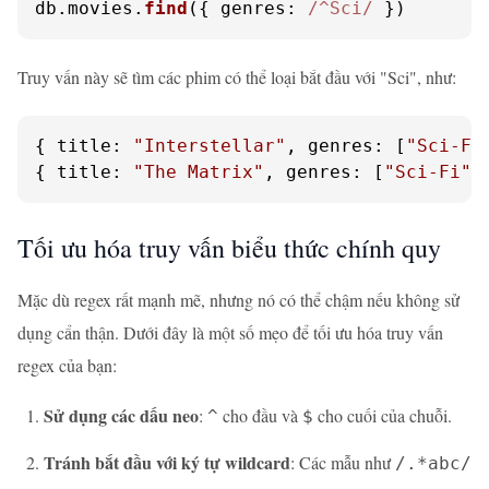
db.
movies
.
find
({ 
genres
: 
/^Sci/
 })
Truy vấn này sẽ tìm các phim có thể loại bắt đầu với "Sci", như:
{ 
title
: 
"Interstellar"
, 
genres
: [
"Sci-Fi
{ 
title
: 
"The Matrix"
, 
genres
: [
"Sci-Fi"
,
Tối ưu hóa truy vấn biểu thức chính quy
Mặc dù regex rất mạnh mẽ, nhưng nó có thể chậm nếu không sử
dụng cẩn thận. Dưới đây là một số mẹo để tối ưu hóa truy vấn
regex của bạn:
Sử dụng các dấu neo
:
cho đầu và
cho cuối của chuỗi.
^
$
Tránh bắt đầu với ký tự wildcard
: Các mẫu như
/.*abc/