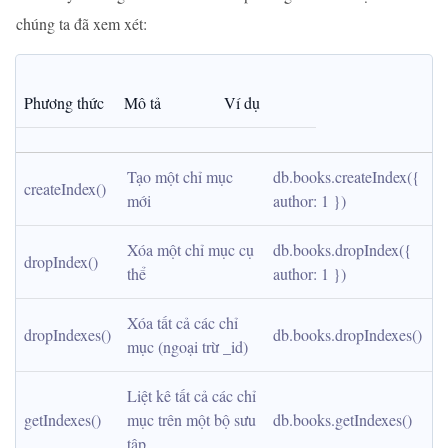
chúng ta đã xem xét:
Phương thức
Mô tả
Ví dụ
Tạo một chỉ mục 
db.books.createIndex({ 
createIndex()
mới
author: 1 })
Xóa một chỉ mục cụ 
db.books.dropIndex({ 
dropIndex()
thể
author: 1 })
Xóa tất cả các chỉ 
dropIndexes()
db.books.dropIndexes()
mục (ngoại trừ _id)
Liệt kê tất cả các chỉ 
getIndexes()
mục trên một bộ sưu 
db.books.getIndexes()
tập