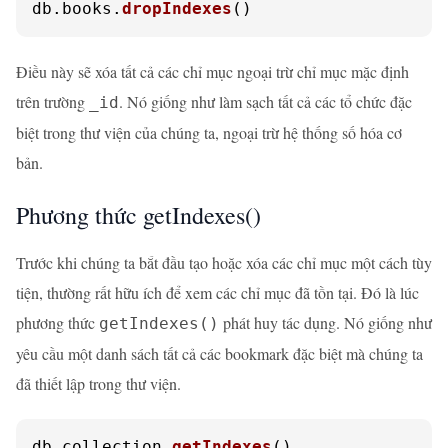
db.
books
.
dropIndexes
()
Điều này sẽ xóa tất cả các chỉ mục ngoại trừ chỉ mục mặc định
trên trường
. Nó giống như làm sạch tất cả các tổ chức đặc
_id
biệt trong thư viện của chúng ta, ngoại trừ hệ thống số hóa cơ
bản.
Phương thức getIndexes()
Trước khi chúng ta bắt đầu tạo hoặc xóa các chỉ mục một cách tùy
tiện, thường rất hữu ích để xem các chỉ mục đã tồn tại. Đó là lúc
phương thức
phát huy tác dụng. Nó giống như
getIndexes()
yêu cầu một danh sách tất cả các bookmark đặc biệt mà chúng ta
đã thiết lập trong thư viện.
db.
collection
.
getIndexes
()