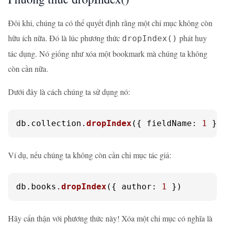
Đôi khi, chúng ta có thể quyết định rằng một chỉ mục không còn
hữu ích nữa. Đó là lúc phương thức
phát huy
dropIndex()
tác dụng. Nó giống như xóa một bookmark mà chúng ta không
còn cần nữa.
Dưới đây là cách chúng ta sử dụng nó:
db.
collection
.
dropIndex
({ 
fieldName
: 
1
 })
Ví dụ, nếu chúng ta không còn cần chỉ mục tác giả:
db.
books
.
dropIndex
({ 
author
: 
1
 })
Hãy cẩn thận với phương thức này! Xóa một chỉ mục có nghĩa là