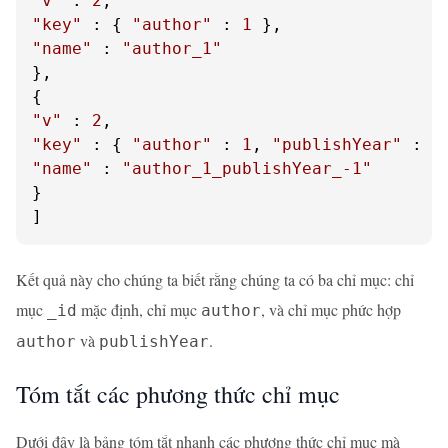
"v"
 : 
2
"key"
 : { 
"author"
 : 
1
"name"
 : 
"author_1"
},

"v"
 : 
2
"key"
 : { 
"author"
 : 
1
, 
"publishYear"
 : -
"name"
 : 
"author_1_publishYear_-1"
}

]
Kết quả này cho chúng ta biết rằng chúng ta có ba chỉ mục: chỉ
mục
mặc định, chỉ mục
, và chỉ mục phức hợp
_id
author
và
.
author
publishYear
Tóm tắt các phương thức chỉ mục
Dưới đây là bảng tóm tắt nhanh các phương thức chỉ mục mà