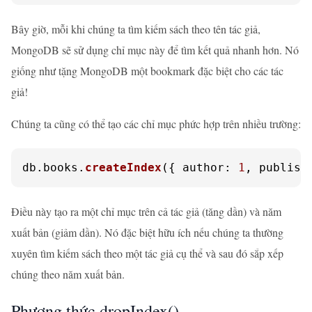
Bây giờ, mỗi khi chúng ta tìm kiếm sách theo tên tác giả,
MongoDB sẽ sử dụng chỉ mục này để tìm kết quả nhanh hơn. Nó
giống như tặng MongoDB một bookmark đặc biệt cho các tác
giả!
Chúng ta cũng có thể tạo các chỉ mục phức hợp trên nhiều trường:
db.
books
.
createIndex
({ 
author
: 
1
, 
publish
Điều này tạo ra một chỉ mục trên cả tác giả (tăng dần) và năm
xuất bản (giảm dần). Nó đặc biệt hữu ích nếu chúng ta thường
xuyên tìm kiếm sách theo một tác giả cụ thể và sau đó sắp xếp
chúng theo năm xuất bản.
Phương thức dropIndex()