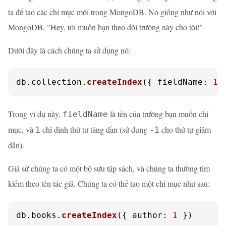
ta để tạo các chỉ mục mới trong MongoDB. Nó giống như nói với
MongoDB, "Hey, tôi muốn bạn theo dõi trường này cho tôi!"
Dưới đây là cách chúng ta sử dụng nó:
db.
collection
.
createIndex
({ 
fieldName
: 
1
 
Trong ví dụ này,
là tên của trường bạn muốn chỉ
fieldName
mục, và
chỉ định thứ tự tăng dần (sử dụng
cho thứ tự giảm
1
-1
dần).
Giả sử chúng ta có một bộ sưu tập sách, và chúng ta thường tìm
kiếm theo tên tác giả. Chúng ta có thể tạo một chỉ mục như sau:
db.
books
.
createIndex
({ 
author
: 
1
 })