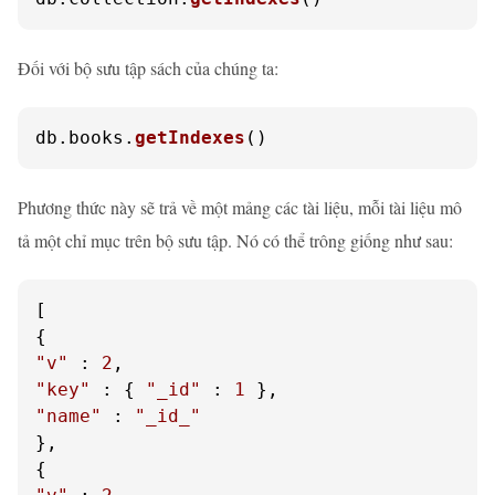
Đối với bộ sưu tập sách của chúng ta:
db.
books
.
getIndexes
()
Phương thức này sẽ trả về một mảng các tài liệu, mỗi tài liệu mô
tả một chỉ mục trên bộ sưu tập. Nó có thể trông giống như sau:
[

"v"
 : 
2
"key"
 : { 
"_id"
 : 
1
"name"
 : 
"_id_"
},
