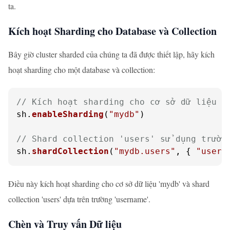
ta.
Kích hoạt Sharding cho Database và Collection
Bây giờ cluster sharded của chúng ta đã được thiết lập, hãy kích
hoạt sharding cho một database và collection:
// Kích hoạt sharding cho cơ sở dữ liệu '
sh.
enableSharding
(
"mydb"
)

// Shard collection 'users' sử dụng trườn
sh.
shardCollection
(
"mydb.users"
, { 
"usern
Điều này kích hoạt sharding cho cơ sở dữ liệu 'mydb' và shard
collection 'users' dựa trên trường 'username'.
Chèn và Truy vấn Dữ liệu