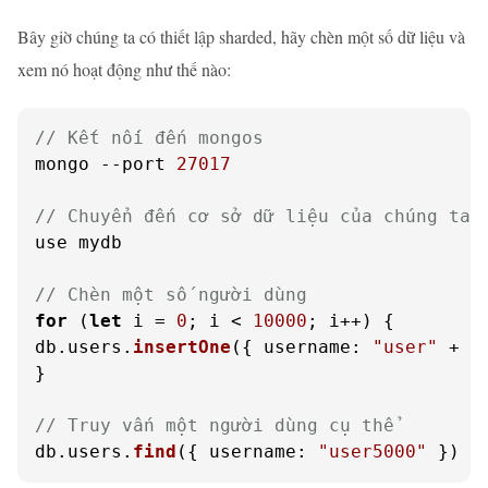
Bây giờ chúng ta có thiết lập sharded, hãy chèn một số dữ liệu và
xem nó hoạt động như thế nào:
// Kết nối đến mongos
mongo --port 
27017
// Chuyển đến cơ sở dữ liệu của chúng ta
use mydb

// Chèn một số người dùng
for
 (
let
 i = 
0
; i < 
10000
; i++) {

db.
users
.
insertOne
({ 
username
: 
"user"
 + i
}

// Truy vấn một người dùng cụ thể
db.
users
.
find
({ 
username
: 
"user5000"
 })