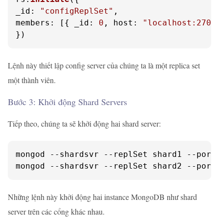
_id
: 
"configReplSet"
members
: [{ 
_id
: 
0
, 
host
: 
"localhost:2701
})
Lệnh này thiết lập config server của chúng ta là một replica set
một thành viên.
Bước 3: Khởi động Shard Servers
Tiếp theo, chúng ta sẽ khởi động hai shard server:
mongod --shardsvr --replSet shard1 --port 
mongod --shardsvr --replSet shard2 --port
Những lệnh này khởi động hai instance MongoDB như shard
server trên các cổng khác nhau.