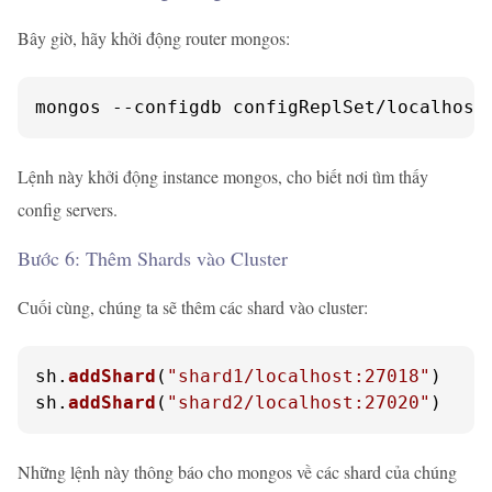
Bây giờ, hãy khởi động router mongos:
mongos --configdb configReplSet/localhost
Lệnh này khởi động instance mongos, cho biết nơi tìm thấy
config servers.
Bước 6: Thêm Shards vào Cluster
Cuối cùng, chúng ta sẽ thêm các shard vào cluster:
sh.
addShard
(
"shard1/localhost:27018"
)

sh.
addShard
(
"shard2/localhost:27020"
)
Những lệnh này thông báo cho mongos về các shard của chúng