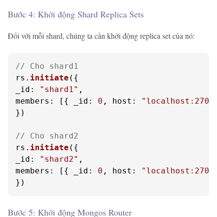
Bước 4: Khởi động Shard Replica Sets
Đối với mỗi shard, chúng ta cần khởi động replica set của nó:
// Cho shard1
rs.
initiate
_id
: 
"shard1"
members
: [{ 
_id
: 
0
, 
host
: 
"localhost:2701
})

// Cho shard2
rs.
initiate
_id
: 
"shard2"
members
: [{ 
_id
: 
0
, 
host
: 
"localhost:2702
})
Bước 5: Khởi động Mongos Router