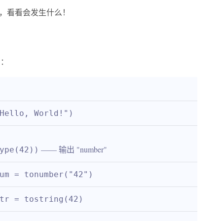
值，看看会发生什么！
法：
Hello, World!")
 —— 输出 "number"
ype(42))
um = tonumber("42")
tr = tostring(42)