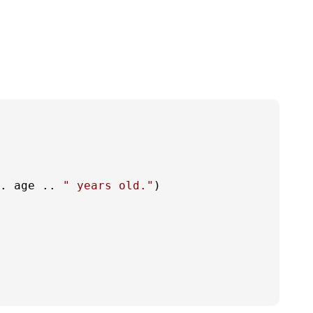
. age .. 
" years old."
)
