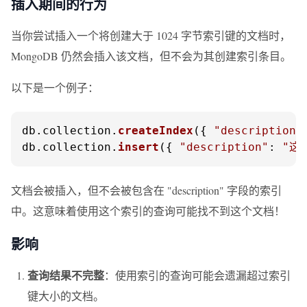
插入期间的行为
当你尝试插入一个将创建大于 1024 字节索引键的文档时，
MongoDB 仍然会插入该文档，但不会为其创建索引条目。
以下是一个例子：
db.
collection
.
createIndex
({ 
"description"
db.
collection
.
insert
({ 
"description"
: 
"这
文档会被插入，但不会被包含在 "description" 字段的索引
中。这意味着使用这个索引的查询可能找不到这个文档！
影响
查询结果不完整
：使用索引的查询可能会遗漏超过索引
键大小的文档。