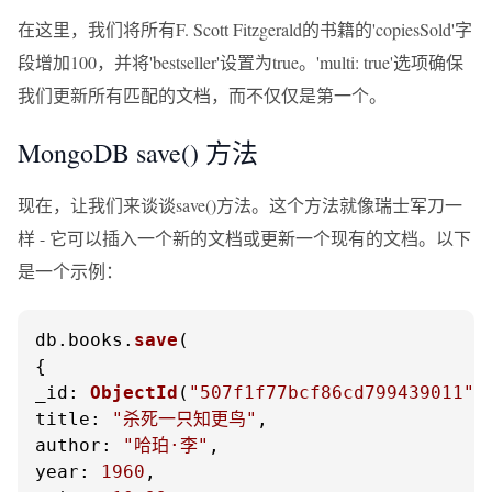
在这里，我们将所有F. Scott Fitzgerald的书籍的'copiesSold'字
段增加100，并将'bestseller'设置为true。'multi: true'选项确保
我们更新所有匹配的文档，而不仅仅是第一个。
MongoDB save() 方法
现在，让我们来谈谈save()方法。这个方法就像瑞士军刀一
样 - 它可以插入一个新的文档或更新一个现有的文档。以下
是一个示例：
db.
books
.
save
(

_id
: 
ObjectId
(
"507f1f77bcf86cd799439011"
title
: 
"杀死一只知更鸟"
author
: 
"哈珀·李"
year
: 
1960