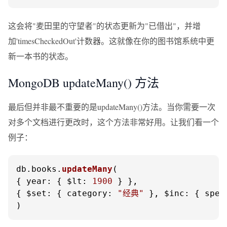
这会将"麦田里的守望者"的状态更新为"已借出"，并增
加'timesCheckedOut'计数器。这就像在你的图书馆系统中更
新一本书的状态。
MongoDB updateMany() 方法
最后但并非最不重要的是updateMany()方法。当你需要一次
对多个文档进行更改时，这个方法非常好用。让我们看一个
例子：
db.
books
.
updateMany
(

{ 
year
: { 
$lt
: 
1900
 } },

{ 
$set
: { 
category
: 
"经典"
 }, 
$inc
: { 
spec
)