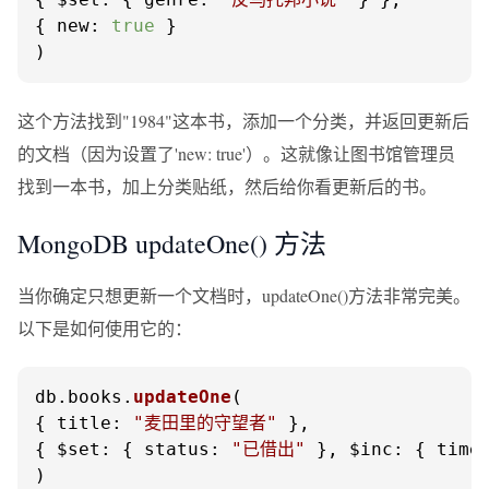
{ 
new
: 
true
 }

)
这个方法找到"1984"这本书，添加一个分类，并返回更新后
的文档（因为设置了'new: true'）。这就像让图书馆管理员
找到一本书，加上分类贴纸，然后给你看更新后的书。
MongoDB updateOne() 方法
当你确定只想更新一个文档时，updateOne()方法非常完美。
以下是如何使用它的：
db.
books
.
updateOne
(

{ 
title
: 
"麦田里的守望者"
 },

{ 
$set
: { 
status
: 
"已借出"
 }, 
$inc
: { 
time
)