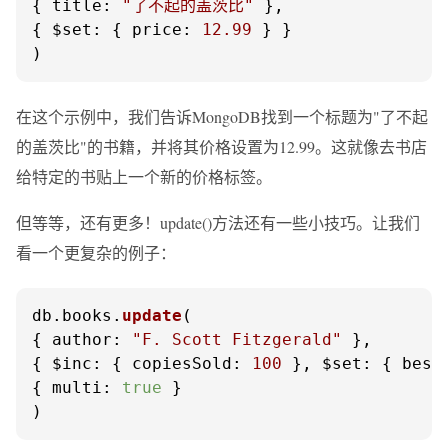
{ 
title
: 
"了不起的盖茨比"
 },

{ 
$set
: { 
price
: 
12.99
 } }

)
在这个示例中，我们告诉MongoDB找到一个标题为"了不起
的盖茨比"的书籍，并将其价格设置为12.99。这就像去书店
给特定的书贴上一个新的价格标签。
但等等，还有更多！update()方法还有一些小技巧。让我们
看一个更复杂的例子：
db.
books
.
update
(

{ 
author
: 
"F. Scott Fitzgerald"
 },

{ 
$inc
: { 
copiesSold
: 
100
 }, 
$set
: { 
best
{ 
multi
: 
true
 }

)