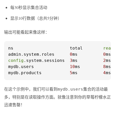
每30秒显示集合活动
显示10行数据（总共5分钟）
输出可能看起来像这样：
ns                      total        
read
admin.system.roles      
0
ms          
0
ms 
config
.system.sessions  
3
ms          
2
ms 
mydb.users              
10
ms         
8
ms 
mydb.products           
5
ms          
4
ms 
在这个示例中，我们可以看到
集合的活动最
mydb.users
多，特别是在读取操作方面。就像注意到你的草莓柠檬水正
迅速售罄！