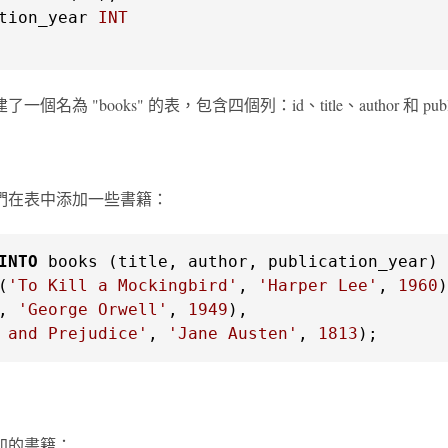
tion_year 
INT
個名為 "books" 的表，包含四個列：id、title、author 和 publica
們在表中添加一些書籍：
INTO
(
'To Kill a Mockingbird'
, 
'Harper Lee'
, 
1960
)
, 
'George Orwell'
, 
1949
),

 and Prejudice'
, 
'Jane Austen'
, 
1813
);
加的書籍：