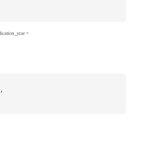
tion_year。
,
