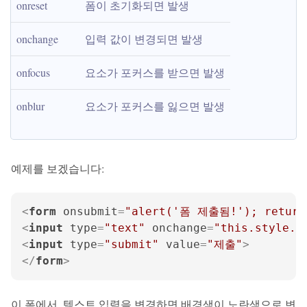
onreset
폼이 초기화되면 발생
onchange
입력 값이 변경되면 발생
onfocus
요소가 포커스를 받으면 발생
onblur
요소가 포커스를 잃으면 발생
예제를 보겠습니다:
<
form
onsubmit
=
"alert('폼 제출됨!'); return
<
input
type
=
"text"
onchange
=
"this.style.b
<
input
type
=
"submit"
value
=
"제출"
>
</
form
>
이 폼에서, 텍스트 입력을 변경하면 배경색이 노란색으로 변