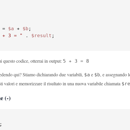
 = 
$a
 + 
$b
 + 3 = "
 . 
$result
 questo codice, otterrai in output:
5 + 3 = 8
edendo qui? Stiamo dichiarando due variabili,
e
, e assegnando lo
$a
$b
i valori e memorizzare il risultato in una nuova variabile chiamata
$r
e (-)