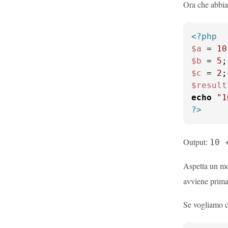
Ora che abbia
<?php
$a
 = 
10
$b
 = 
5
$c
 = 
2
$result
echo
"1
?>
Output:
10 
Aspetta un mo
avviene prima 
Se vogliamo ca