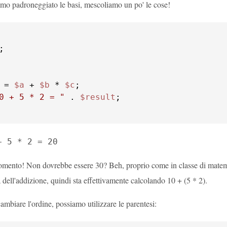
mo padroneggiato le basi, mescoliamo un po' le cose!
 = 
$a
 + 
$b
 * 
$c
0 + 5 * 2 = "
 . 
$result
+ 5 * 2 = 20
mento! Non dovrebbe essere 30? Beh, proprio come in classe di matemat
dell'addizione, quindi sta effettivamente calcolando 10 + (5 * 2).
mbiare l'ordine, possiamo utilizzare le parentesi: