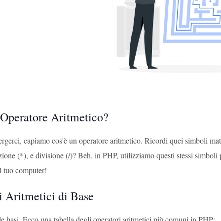
 Operatore Aritmetico?
rgerci, capiamo cos'è un operatore aritmetico. Ricordi quei simboli mat
azione (*), e divisione (/)? Beh, in PHP, utilizziamo questi stessi simbo
el tuo computer!
i Aritmetici di Base
e basi. Ecco una tabella degli operatori aritmetici più comuni in PHP: