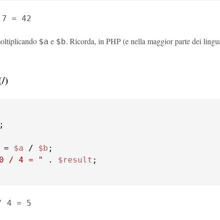
 7 = 42
oltiplicando
e
. Ricorda, in PHP (e nella maggior parte dei lingu
$a
$b
(/)
 = 
$a
 / 
$b
0 / 4 = "
 . 
$result
/ 4 = 5