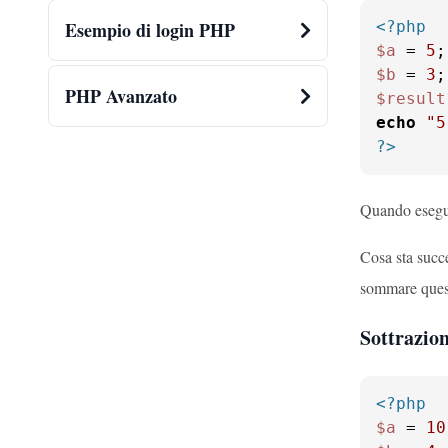
<?php
Esempio di login PHP
$a
 = 
5
$b
 = 
3
PHP Avanzato
$result
echo
"5
?>
Quando esegui
Cosa sta succ
sommare quest
Sottrazion
<?php
$a
 = 
10