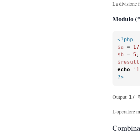
La divisione f
Modulo (
<?php
$a
 = 
17
$b
 = 
5
$result
echo
"1
?>
Output:
17 
L'operatore mo
Combinaz