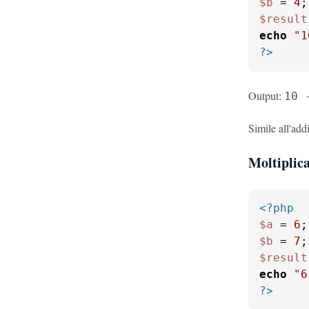
$b
 = 
4
$result
echo
"1
?>
Output:
10 
Simile all'ad
Moltiplica
<?php
$a
 = 
6
$b
 = 
7
$result
echo
"6
?>