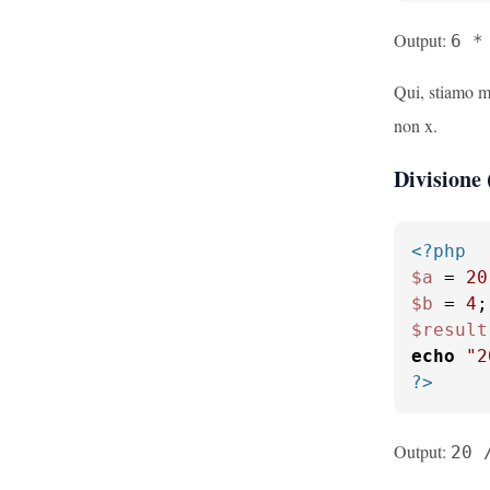
Output:
6 *
Qui, stiamo m
non x.
Divisione 
<?php
$a
 = 
20
$b
 = 
4
$result
echo
"2
?>
Output:
20 