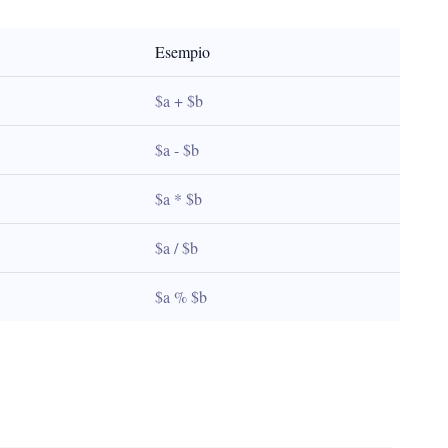
Esempio
$a + $b
$a - $b
$a * $b
$a / $b
$a % $b