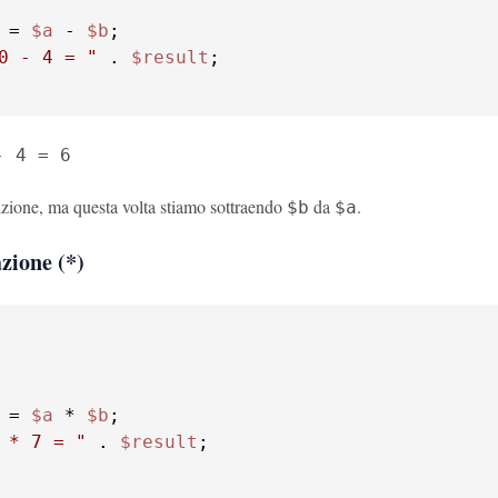
 = 
$a
 - 
$b
0 - 4 = "
 . 
$result
- 4 = 6
dizione, ma questa volta stiamo sottraendo
da
.
$b
$a
zione (*)
 = 
$a
 * 
$b
 * 7 = "
 . 
$result