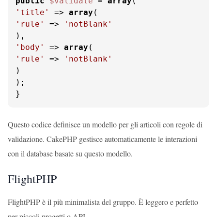
public
$validate
 = 
array
'title'
 => 
array
'rule'
 => 
'notBlank'
'body'
 => 
array
'rule'
 => 
'notBlank'
)

);

}
Questo codice definisce un modello per gli articoli con regole di
validazione. CakePHP gestisce automaticamente le interazioni
con il database basate su questo modello.
FlightPHP
FlightPHP è il più minimalista del gruppo. È leggero e perfetto
per piccoli progetti o API.