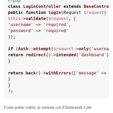
<?php
class
LoginController
extends
BaseControl
public
function
login
(
Request 
$request
) 
$this
->
validate
(
$request
'username'
 => 
'required'
'password'
 => 
'required'
]);

if
 (
Auth
::
attempt
(
$request
->
only
(
'usernam
return
redirect
()->
intended
(
'dashboard'
);

}

return
back
()->
withErrors
([
'message'
 => 
'
}

?>
Come potete vedere, la versione con il framework è più