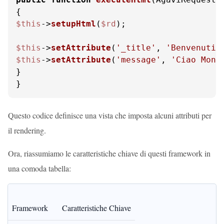
$this
->
setupHtml
(
$rd
);

$this
->
setAttribute
(
'_title'
, 
'Benvenuti 
$this
->
setAttribute
(
'message'
, 
'Ciao Mond
}

}
Questo codice definisce una vista che imposta alcuni attributi per
il rendering.
Ora, riassumiamo le caratteristiche chiave di questi framework in
una comoda tabella:
Framework
Caratteristiche Chiave