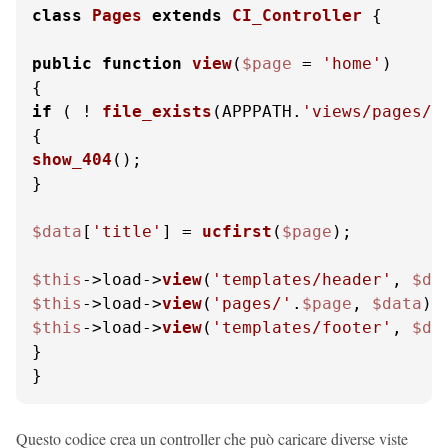
class
Pages
extends
CI_Controller
{

public
function
view
(
$page
 = 
'home'
if
 ( ! 
file_exists
(APPPATH.
'views/pages/'
show_404
();

}

$data
[
'title'
] = 
ucfirst
(
$page
);

$this
->load->
view
(
'templates/header'
, 
$da
$this
->load->
view
(
'pages/'
.
$page
, 
$data
$this
->load->
view
(
'templates/footer'
, 
$da
}

}
Questo codice crea un controller che può caricare diverse viste