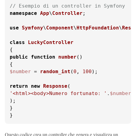
// Esempio di un controller in Symfony
namespace
App
\
Controller
;

use
Symfony
\
Component
\
HttpFoundation
\
Resp
class
LuckyController
public
function
number
(
$number
 = 
random_int
(
0
, 
100
);

return
new
Response
'<html><body>Numero fortunato: '
.
$number
.
);

}

}
Questo codice crea un controller che genera e visualizza un