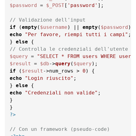
$password
 = 
$_POST
[
'password'
];

// Validazione dell'input
if
 (
empty
(
$username
) || 
empty
(
$password
echo
"Per favore, riempi tutti i campi"
;

} 
else
// Controlla le credenziali dell'utente
$query
 = 
"SELECT * FROM users WHERE usern
$result
 = 
$db
->
query
(
$query
if
 (
$result
->num_rows > 
0
echo
"Login riuscito"
;

} 
else
echo
"Credenziali non valide"
;

}

?>
// Con un framework (pseudo-code)