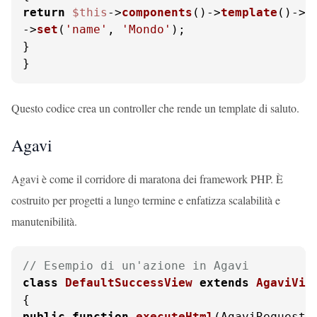
return
$this
->
components
()->
template
()->
g
->
set
(
'name'
, 
'Mondo'
);

}

}
Questo codice crea un controller che rende un template di saluto.
Agavi
Agavi è come il corridore di maratona dei framework PHP. È
costruito per progetti a lungo termine e enfatizza scalabilità e
manutenibilità.
// Esempio di un'azione in Agavi
class
DefaultSuccessView
extends
AgaviVie
public
function
executeHtml
(
AgaviRequestD