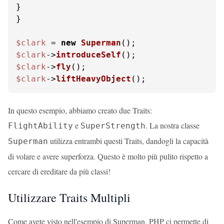
}

}

$clark
 = 
new
Superman
$clark
->
introduceSelf
$clark
->
fly
$clark
->
liftHeavyObject
();
In questo esempio, abbiamo creato due Traits:
e
. La nostra classe
FlightAbility
SuperStrength
utilizza entrambi questi Traits, dandogli la capacità
Superman
di volare e avere superforza. Questo è molto più pulito rispetto a
cercare di ereditare da più classi!
Utilizzare Traits Multipli
Come avete visto nell'esempio di Superman, PHP ci permette di