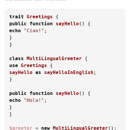
trait
Greetings
public
function
sayHello
(
) 
echo
"Ciao!"
;

}

}

class
MultiLingualGreeter
use
Greetings
sayHello
as
sayHelloInEnglish
;

}

public
function
sayHello
(
) 
echo
"Hola!"
;

}

}

$greeter
 = 
new
MultiLingualGreeter