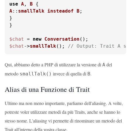
use
A
, 
B
A
::
smallTalk
insteadof
B
;

}

}

$chat
 = 
new
Conversation
$chat
->
smallTalk
(); 
// Output: Trait A st
Qui, abbiamo detto a PHP di utilizzare la versione di
del
A
metodo
invece di quella di
.
smallTalk()
B
Alias di una Funzione di Trait
Ultimo ma non meno importante, parliamo dell'aliasing. A volte,
potreste voler utilizzare metodi da più Traits, anche se hanno lo
stesso nome. L'aliasing vi permette di rinominare un metodo del
Trait all'interno della vostra classe.