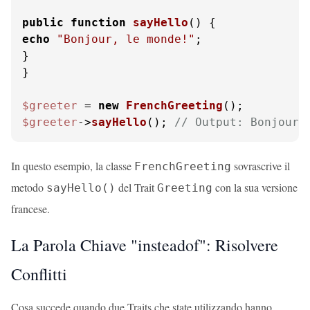
public
function
sayHello
(
) 
echo
"Bonjour, le monde!"
;

}

}

$greeter
 = 
new
FrenchGreeting
$greeter
->
sayHello
(); 
// Output: Bonjour,
In questo esempio, la classe
sovrascrive il
FrenchGreeting
metodo
del Trait
con la sua versione
sayHello()
Greeting
francese.
La Parola Chiave "insteadof": Risolvere
Conflitti
Cosa succede quando due Traits che state utilizzando hanno