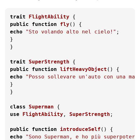
trait
FlightAbility
public
function
fly
(
) 
echo
"Sto volando alto nel cielo!"
;

}

}

trait
SuperStrength
public
function
liftHeavyObject
(
) 
echo
"Posso sollevare un'auto con una man
}

}

class
Superman
use
FlightAbility
, 
SuperStrength
;

public
function
introduceSelf
(
) 
echo
"Sono Superman, e ho più superpoteri