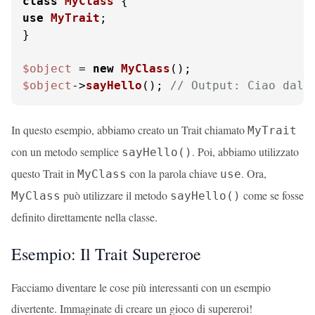
class
MyClass
use
MyTrait
;

}

$object
 = 
new
MyClass
$object
->
sayHello
(); 
// Output: Ciao dal 
In questo esempio, abbiamo creato un Trait chiamato
MyTrait
con un metodo semplice
. Poi, abbiamo utilizzato
sayHello()
questo Trait in
con la parola chiave
. Ora,
MyClass
use
può utilizzare il metodo
come se fosse
MyClass
sayHello()
definito direttamente nella classe.
Esempio: Il Trait Supereroe
Facciamo diventare le cose più interessanti con un esempio
divertente. Immaginate di creare un gioco di supereroi!