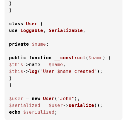
}

}

class
User
use
Loggable
, 
Serializable
;

private
$name
;

public
function
__construct
(
$name
) 
$this
->name = 
$name
$this
->
log
(
"User 
$name
 created"
);

}

}

$user
 = 
new
User
(
"John"
$serialized
 = 
$user
->
serialize
echo
$serialized
;