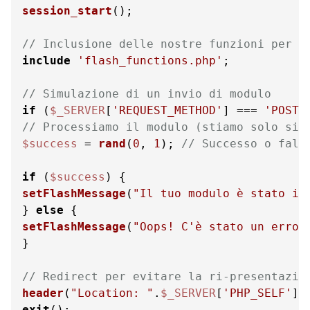
session_start
();

// Inclusione delle nostre funzioni per i
include
'flash_functions.php'
;

// Simulazione di un invio di modulo
if
 (
$_SERVER
[
'REQUEST_METHOD'
] === 
'POST'
// Processiamo il modulo (stiamo solo sim
$success
 = 
rand
(
0
, 
1
); 
// Successo o fall
if
 (
$success
setFlashMessage
(
"Il tuo modulo è stato in
} 
else
setFlashMessage
(
"Oops! C'è stato un error
}

// Redirect per evitare la ri-presentazio
header
(
"Location: "
.
$_SERVER
[
'PHP_SELF'
exit
();
