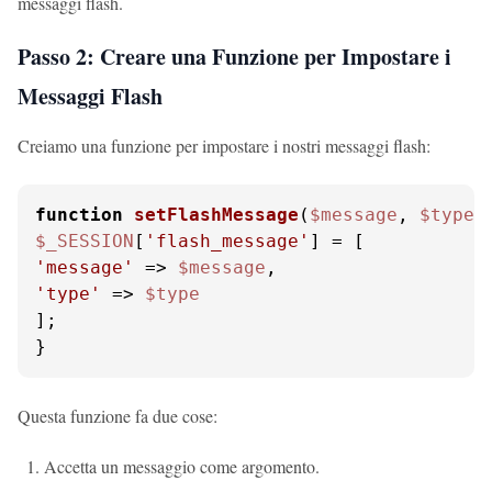
messaggi flash.
Passo 2: Creare una Funzione per Impostare i
Messaggi Flash
Creiamo una funzione per impostare i nostri messaggi flash:
function
setFlashMessage
(
$message
, 
$type
 
$_SESSION
[
'flash_message'
'message'
 => 
$message
'type'
 => 
$type
];

}
Questa funzione fa due cose:
Accetta un messaggio come argomento.