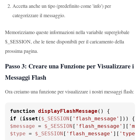
Accetta anche un tipo (predefinito come 'info') per
categorizzare il messaggio.
Memorizziamo queste informazioni nella variabile superglobale
$_SESSION, che le tiene disponibili per il caricamento della
prossima pagina.
Passo 3: Creare una Funzione per Visualizzare i
Messaggi Flash
Ora creiamo una funzione per visualizzare i nostri messaggi flash:
function
displayFlashMessage
(
) 
if
 (
isset
(
$_SESSION
[
'flash_message'
$message
 = 
$_SESSION
[
'flash_message'
][
'me
$type
 = 
$_SESSION
[
'flash_message'
][
'type'