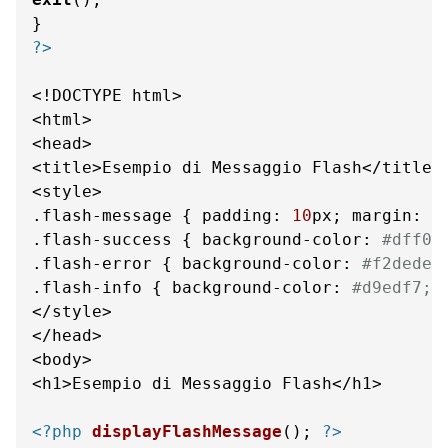
?>
<!DOCTYPE html>

<html>

<head>

<title>Esempio di Messaggio Flash</title>

<style>

.flash-message { padding: 
10
px; margin: 
1
.flash-success { background-color: 
#dff0d
.flash-error { background-color: 
#f2dede;
.flash-info { background-color: 
#d9edf7; 
</style>

</head>

<body>

<h1>Esempio di Messaggio Flash</h1>

<?php
displayFlashMessage
(); 
?>