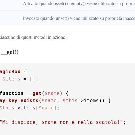
Attivato quando isset() o empty() viene utilizzato su proprie
Invocato quando unset() viene utilizzato su proprietà inacces
iascuno di questi metodi in azione!
 __get()
agicBox
$items
 = [];

function
__get
(
$name
) 
ay_key_exists
(
$name
, 
$this
$this
->items[
$name
];

"Mi dispiace, 
$name
 non è nella scatola!"
;
