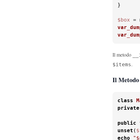
}

$box
 = 
var_dum
var_dum
Il metodo
__
.
$items
Il Metodo
class
M
private
public
unset
(
$
echo
"
$