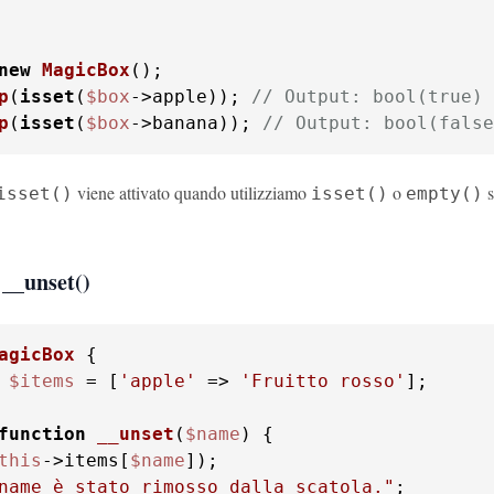
new
MagicBox
p
(
isset
(
$box
->apple)); 
// Output: bool(true)
p
(
isset
(
$box
->banana)); 
// Output: bool(false
viene attivato quando utilizziamo
o
s
isset()
isset()
empty()
 __unset()
agicBox
$items
 = [
'apple'
 => 
'Fruitto rosso'
];

function
__unset
(
$name
) 
this
->items[
$name
name
 è stato rimosso dalla scatola."
;
