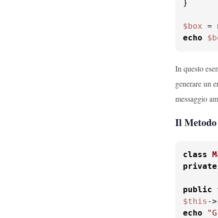
}

$box
 = 
echo
$b
In questo esem
generare un e
messaggio am
Il Metodo 
class
M
private
public
$this
->
echo
"G