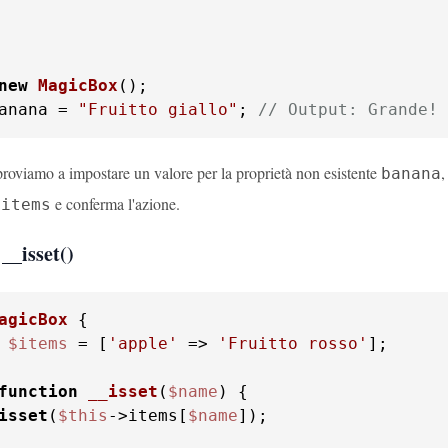
new
MagicBox
anana = 
"Fruitto giallo"
; 
// Output: Grande! 
roviamo a impostare un valore per la proprietà non esistente
,
banana
e conferma l'azione.
$items
__isset()
agicBox
$items
 = [
'apple'
 => 
'Fruitto rosso'
];

function
__isset
(
$name
) 
isset
(
$this
->items[
$name
]);
