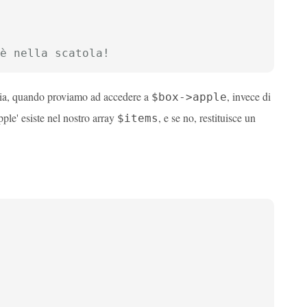
è nella scatola!
via, quando proviamo ad accedere a
, invece di
$box->apple
ple' esiste nel nostro array
, e se no, restituisce un
$items