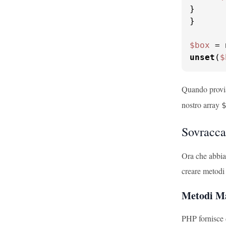
}

}

$box
 = 
unset
(
$
Quando prov
nostro array
Sovracca
Ora che abbiam
creare metodi 
Metodi Ma
PHP fornisce 