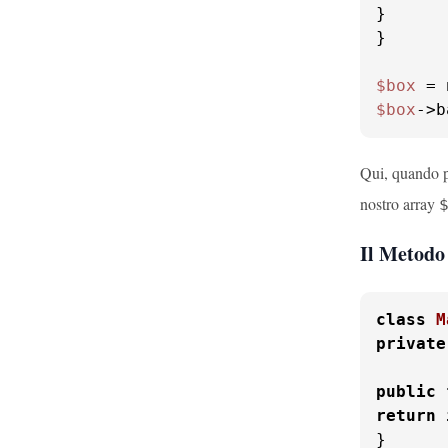
}

}

$box
 = 
$box
->b
Qui, quando p
nostro array
Il Metodo 
class
M
private
public
return
}
