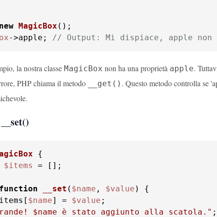
new
MagicBox
ox
->apple; 
// Output: Mi dispiace, apple non 
pio, la nostra classe
non ha una proprietà
. Tutta
MagicBox
apple
rrore, PHP chiama il metodo
. Questo metodo controlla se 'ap
__get()
ichevole.
__set()
agicBox
$items
 = [];

function
__set
(
$name
, 
$value
) 
items[
$name
] = 
$value
rande! 
$name
 è stato aggiunto alla scatola."
;
