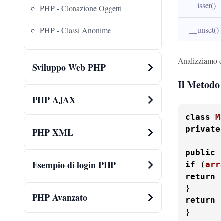
__isset()
PHP - Clonazione Oggetti
__unset()
PHP - Classi Anonime
Analizziamo c
Sviluppo Web PHP
Il Metodo
PHP AJAX
class
M
private
PHP XML
public
Esempio di login PHP
if
 (
arr
return
PHP Avanzato
return
}
