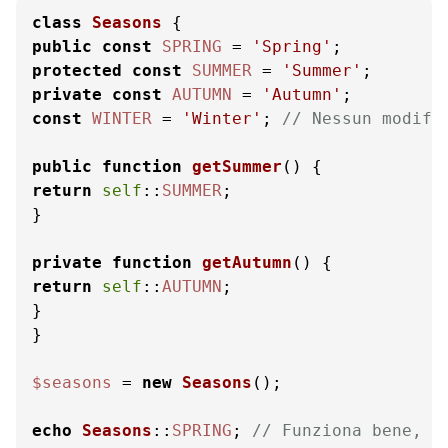
class
Seasons
public
const
SPRING
 = 
'Spring'
protected
const
SUMMER
 = 
'Summer'
private
const
AUTUMN
 = 
'Autumn'
const
WINTER
 = 
'Winter'
; 
// Nessun modifi
public
function
getSummer
(
) 
return
self
::
SUMMER
;

}

private
function
getAutumn
(
) 
return
self
::
AUTUMN
;

}

}

$seasons
 = 
new
Seasons
();

echo
Seasons
::
SPRING
; 
// Funziona bene, è