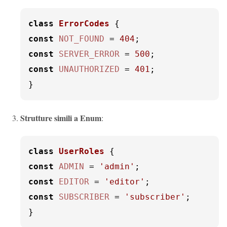
class
ErrorCodes
const
NOT_FOUND
 = 
404
const
SERVER_ERROR
 = 
500
const
UNAUTHORIZED
 = 
401
;

}
Strutture simili a Enum
:
class
UserRoles
const
ADMIN
 = 
'admin'
const
EDITOR
 = 
'editor'
const
SUBSCRIBER
 = 
'subscriber'
;

}