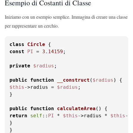
Esempio di Costanti di Classe
Iniziamo con un esempio semplice. Immagina di creare una classe
per rappresentare un cerchio.
class
Circle
const
PI
 = 
3.14159
;

private
$radius
;

public
function
__construct
(
$radius
) 
$this
->radius = 
$radius
;

}

public
function
calculateArea
(
) 
return
self
::
PI
 * 
$this
->radius * 
$this
->
}

}
