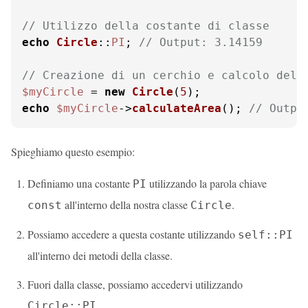
// Utilizzo della costante di classe
echo
Circle
::
PI
; 
// Output: 3.14159
// Creazione di un cerchio e calcolo dell
$myCircle
 = 
new
Circle
(
5
echo
$myCircle
->
calculateArea
(); 
// Outpu
Spieghiamo questo esempio:
Definiamo una costante
utilizzando la parola chiave
PI
all'interno della nostra classe
.
const
Circle
Possiamo accedere a questa costante utilizzando
self::PI
all'interno dei metodi della classe.
Fuori dalla classe, possiamo accedervi utilizzando
.
Circle::PI