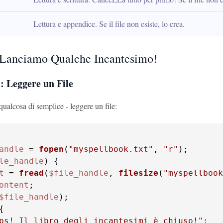
Lettura e appendice. Se il file non esiste, lo crea.
Lanciamo Qualche Incantesimo!
: Leggere un File
ualcosa di semplice - leggere un file:
andle
 = 
fopen
(
"myspellbook.txt"
, 
"r"
le_handle
t
 = 
fread
(
$file_handle
, 
filesize
(
"myspellbook
ontent
$file_handle
);

ps! Il libro degli incantesimi è chiuso!"
;
