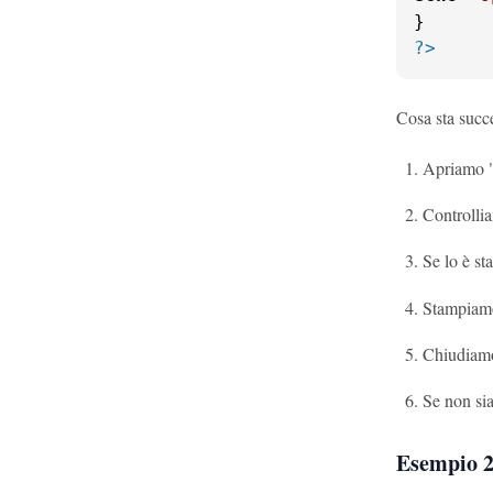
?>
Cosa sta succ
Apriamo "m
Controllia
Se lo è st
Stampiamo
Chiudiamo 
Se non sia
Esempio 2: