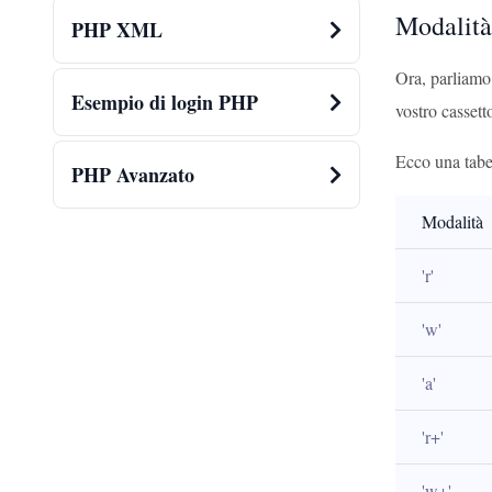
Modalità
PHP XML
Ora, parliamo 
Esempio di login PHP
vostro cassetto
Ecco una tabe
PHP Avanzato
Modalità
'r'
'w'
'a'
'r+'
'w+'