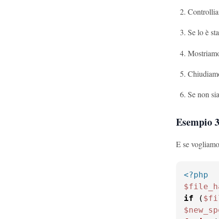
Controllia
Se lo è st
Mostriamo
Chiudiamo 
Se non sia
Esempio 3
E se vogliamo
<?php
$file_h
if
 (
$fi
$new_sp