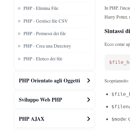
In PHP, l'inca
PHP - Elimina File
Harry Potter, 
PHP - Gestisci file CSV
Sintassi d
PHP - Permessi dei file
Ecco come app
PHP - Crea una Directory
PHP - Elenco dei file
$file_h
PHP Orientato agli Oggetti
Scopriamolo:
$file_
Sviluppo Web PHP
$filen
PHP AJAX
: 
$mode