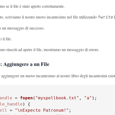
mo se il file è stato aperto correttamente.
ato, scriviamo il nostro nuovo incantesimo nel file utilizzando
fwrite
 un messaggio di successo.
il file.
mo riusciti ad aprire il file, mostriamo un messaggio di errore.
: Aggiungere a un File
 aggiungere un nuovo incantesimo al nostro libro degli incantesimi esi
andle
 = 
fopen
(
"myspellbook.txt"
, 
"a"
le_handle
ell
 = 
"\nExpecto Patronum!"