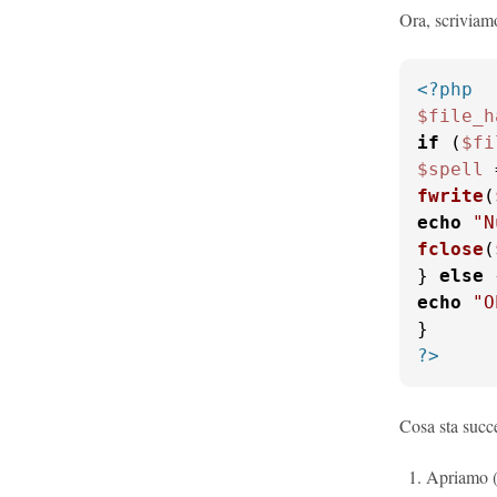
Ora, scriviamo
<?php
$file_h
if
 (
$fi
$spell
 
fwrite
(
echo
"N
fclose
(
} 
else
echo
"O
?>
Cosa sta succ
Apriamo (o