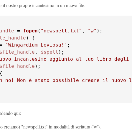
 il nostro propre incantesimo in un nuovo file:
andle
 = 
fopen
(
"newspell.txt"
, 
"w"
le_handle
= 
"Wingardium Leviosa!"
$file_handle
, 
$spell
uovo incantesimo aggiunto al tuo libro degli 
$file_handle
);

h no! Non è stato possibile creare il nuovo l
edendo qui:
 creiamo) "newspell.txt" in modalità di scrittura ('w').