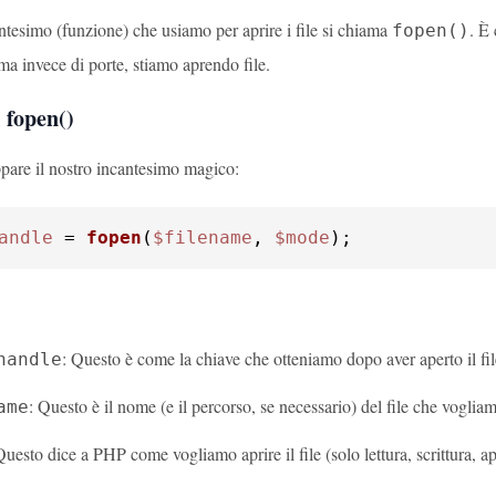
ntesimo (funzione) che usiamo per aprire i file si chiama
. È
fopen()
ma invece di porte, stiamo aprendo file.
i fopen()
are il nostro incantesimo magico:
andle
 = 
fopen
(
$filename
, 
$mode
);
: Questo è come la chiave che otteniamo dopo aver aperto il file
handle
: Questo è il nome (e il percorso, se necessario) del file che vogliam
ame
Questo dice a PHP come vogliamo aprire il file (solo lettura, scrittura, a