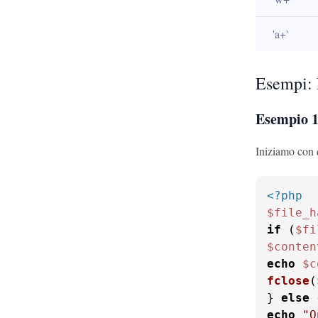
'a+'
Esempi: 
Esempio 1
Iniziamo con q
<?php
$file_h
if
 (
$fi
$conten
echo
$c
fclose
(
} 
else
echo
"O