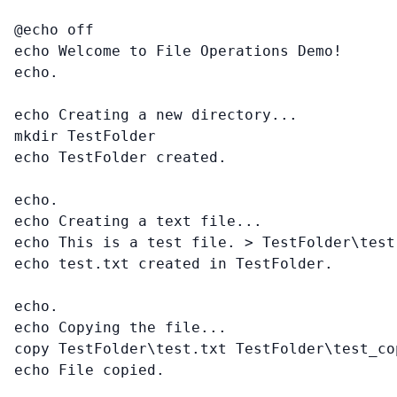
@echo off

echo Welcome to File Operations Demo!

echo.

echo Creating a new directory...

mkdir TestFolder

echo TestFolder created.

echo.

echo Creating a text file...

echo This is a test file. > TestFolder\test.
echo test.txt created in TestFolder.

echo.

echo Copying the file...

copy TestFolder\test.txt TestFolder\test_cop
echo File copied.
