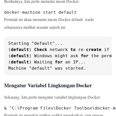
Berikutnya, kita perlu memulai mesin Docker:
docker-machine start default
Perintah ini akan memulai mesin Docker default. Anda
seharusnya melihat sesuatu seperti ini:
Starting "default"...

(
default
) 
Check
 network 
to
 re
-
create
 if ne
(
default
) Windows might ask 
for
 the permi
(
default
) Waiting 
for
 an IP...

Machine "default" was started.
Mengatur Variabel Lingkungan Docker
Sekarang, kita perlu mengatur variabel lingkungan Docker:
& "C:\Program Files\Docker Toolbox\docker-m
Perintah ini mungkin terlihat sedikit menakutkan, tapi jangan