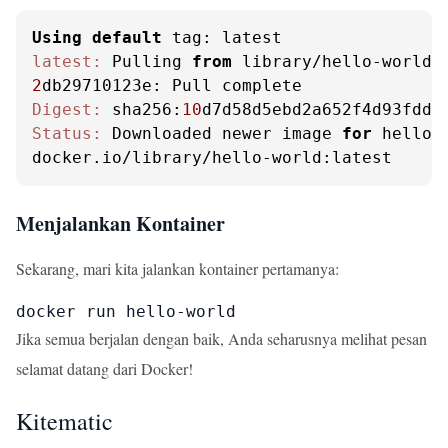
Using
default
latest:
 Pulling 
from
2
Digest:
 sha256:
10
Status:
 Downloaded newer image 
for
 hello-w
docker.io/library/hello-world:latest
Menjalankan Kontainer
Sekarang, mari kita jalankan kontainer pertamanya:
docker run hello-world
Jika semua berjalan dengan baik, Anda seharusnya melihat pesan
selamat datang dari Docker!
Kitematic