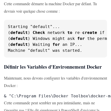
Cette commande démarre la machine Docker par défaut. Tu
devrais voir quelque chose comme :
Starting "default"...

(
default
) 
Check
 network 
to
 re
-
create
 if ne
(
default
) Windows might ask 
for
 the permi
(
default
) Waiting 
for
 an IP...

Machine "default" was started.
Définir les Variables d'Environnement Docker
Maintenant, nous devons configurer les variables d'environnement
Docker :
& "C:\Program Files\Docker Toolbox\docker-m
Cette commande peut sembler un peu intimidante, mais ne
t'inquiète pas ! Elle dit simplement à PowerShell d'exécuter la