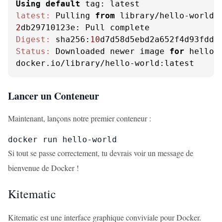
Using
default
latest:
 Pulling 
from
2
Digest:
 sha256:
10
Status:
 Downloaded newer image 
for
 hello-w
docker.io/library/hello-world:latest
Lancer un Conteneur
Maintenant, lançons notre premier conteneur :
docker run hello-world
Si tout se passe correctement, tu devrais voir un message de
bienvenue de Docker !
Kitematic
Kitematic est une interface graphique conviviale pour Docker.