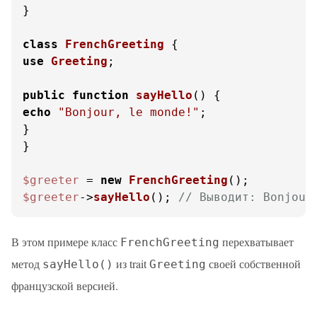
}

class
FrenchGreeting
use
Greeting
;

public
function
sayHello
(
) 
echo
"Bonjour, le monde!"
;

}

}

$greeter
 = 
new
FrenchGreeting
$greeter
->
sayHello
(); 
// Выводит: Bonjour
В этом примере класс
перехватывает
FrenchGreeting
метод
из trait
своей собственной
sayHello()
Greeting
французской версией.