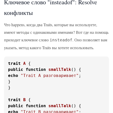
Ключевое слово "insteadof": Resolve
конфликты
Что happens, когда два Traits, которые вы используете,
имеют методы с одинаковыми именами? Вот где на помощь
приходит ключевое слово
. Оно позволяет вам
insteadof
указать, метод какого Traits вы хотите использовать.
trait
A
public
function
smallTalk
(
) 
echo
"Trait A разговаривает"
;

}

}

trait
B
public
function
smallTalk
(
) 
echo
"Trait B разговаривает"
;
