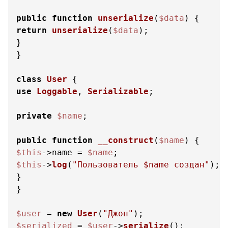
public
function
unserialize
(
$data
) 
return
unserialize
(
$data
);

}

}

class
User
use
Loggable
, 
Serializable
;

private
$name
;

public
function
__construct
(
$name
) 
$this
->name = 
$name
$this
->
log
(
"Пользователь 
$name
 создан"
);

}

}

$user
 = 
new
User
(
"Джон"
$serialized
 = 
$user
->
serialize