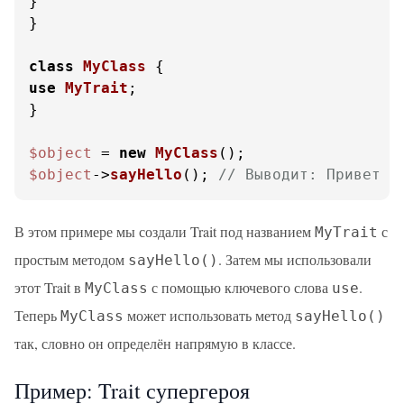
}

}

class
MyClass
use
MyTrait
;

}

$object
 = 
new
MyClass
$object
->
sayHello
(); 
// Выводит: Привет и
В этом примере мы создали Trait под названием
с
MyTrait
простым методом
. Затем мы использовали
sayHello()
этот Trait в
с помощью ключевого слова
.
MyClass
use
Теперь
может использовать метод
MyClass
sayHello()
так, словно он определён напрямую в классе.
Пример: Trait супергероя