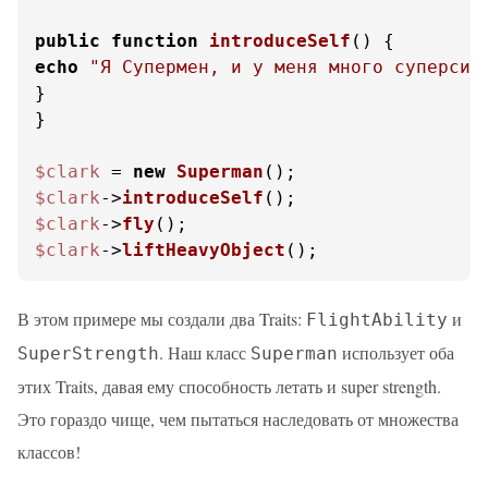
public
function
introduceSelf
(
) 
echo
"Я Супермен, и у меня много суперсил
}

}

$clark
 = 
new
Superman
$clark
->
introduceSelf
$clark
->
fly
$clark
->
liftHeavyObject
();
В этом примере мы создали два Traits:
и
FlightAbility
. Наш класс
использует оба
SuperStrength
Superman
этих Traits, давая ему способность летать и super strength.
Это гораздо чище, чем пытаться наследовать от множества
классов!