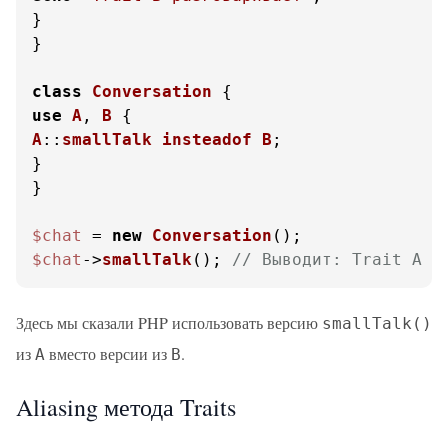
}

}

class
Conversation
use
A
, 
B
A
::
smallTalk
insteadof
B
;

}

}

$chat
 = 
new
Conversation
$chat
->
smallTalk
(); 
// Выводит: Trait A р
Здесь мы сказали PHP использовать версию
smallTalk()
из
вместо версии из
.
A
B
Aliasing метода Traits