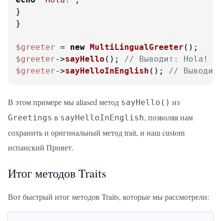
}

}

$greeter
 = 
new
MultiLingualGreeter
$greeter
->
sayHello
(); 
// Выводит: Hola!
$greeter
->
sayHelloInEnglish
(); 
// Выводит
В этом примере мы aliased метод
из
sayHello()
в
, позволяя нам
Greetings
sayHelloInEnglish
сохранить и оригинальный метод trait, и наш custom
испанский Привет.
Итог методов Traits
Вот быстрый итог методов Traits, которые мы рассмотрели: