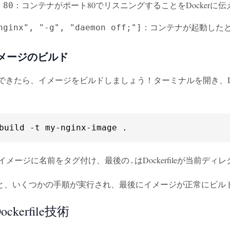
：コンテナがポート80でリスニングすることをDockerに
 80
：コンテナが起動した
nginx", "-g", "daemon off;"]
rイメージのビルド
fileができたら、イメージをビルドしましょう！ターミナルを開き、D
build -t my-nginx-image .
イメージに名前をタグ付け、最後の
はDockerfileが当前
.
と、いくつかの手順が実行され、最後にイメージが正常にビル
ckerfile技術