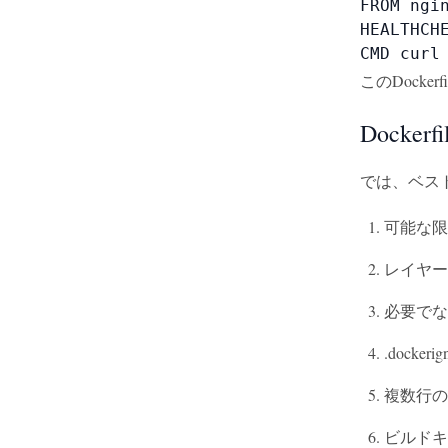
FROM ngin
HEALTHCHE
CMD curl
このDock
Docke
では、ベスト
可能な限
レイヤー
必要でな
.docke
複数行の
ビルドキ