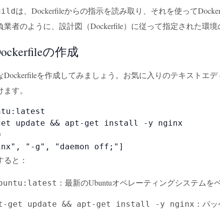
は、Dockerfileからの指示を読み取り、それを使ってD
uild
業者のように、設計図（Dockerfile）に従って指定された
ckerfileの作成
Dockerfileを作成してみましょう。お気に入りのテキスト
けます。
tu:latest

get update && apt-get install -y nginx



inx", "-g", "daemon off;"]
すると：
：最新のUbuntuオペレーティングシステム
buntu:latest
：パッ
t-get update && apt-get install -y nginx