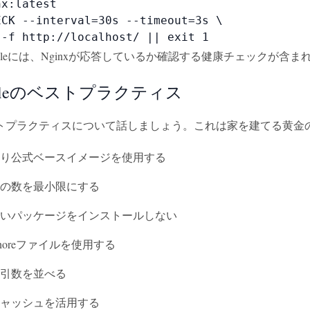
x:latest

CK --interval=30s --timeout=3s \

 -f http://localhost/ || exit 1
erfileには、Nginxが応答しているか確認する健康チェックが含
rfileのベストプラクティス
プラクティスについて話しましょう。これは家を建てる黄金のルール
り公式ベースイメージを使用する
の数を最小限にする
いパッケージをインストールしない
rignoreファイルを使用する
引数を並べる
ャッシュを活用する