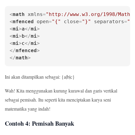
<
math
xmlns
=
"http://www.w3.org/1998/Math/
<
mfenced
open
=
"{"
close
=
"}"
separators
=
"|
<
mi
>
a
</
mi
>
<
mi
>
b
</
mi
>
<
mi
>
c
</
mi
>
</
mfenced
>
</
math
>
Ini akan ditampilkan sebagai: {a|b|c}
Wah! Kita menggunakan kurung kurawal dan garis vertikal
sebagai pemisah. Itu seperti kita menciptakan karya seni
matematika yang indah!
Contoh 4: Pemisah Banyak