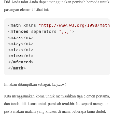
Did Anda tahu Anda dapat menggunakan pemisah berbeda untuk
pasangan elemen? Lihat ini:
<
math
xmlns
=
"http://www.w3.org/1998/Math/
<
mfenced
separators
=
",,;"
>
<
mi
>
x
</
mi
>
<
mi
>
y
</
mi
>
<
mi
>
z
</
mi
>
<
mi
>
w
</
mi
>
</
mfenced
>
</
math
>
Ini akan ditampilkan sebagai: (x,y,z;w)
Kita menggunakan koma untuk memisahkan tiga elemen pertama,
dan tanda titik koma untuk pemisah terakhir. Itu seperti mengatur
pesta makan malam yang khusus di mana beberapa tamu duduk