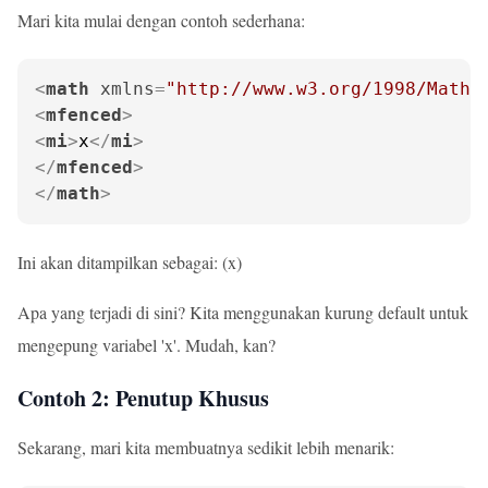
Mari kita mulai dengan contoh sederhana:
<
math
xmlns
=
"http://www.w3.org/1998/Math/
<
mfenced
>
<
mi
>
x
</
mi
>
</
mfenced
>
</
math
>
Ini akan ditampilkan sebagai: (x)
Apa yang terjadi di sini? Kita menggunakan kurung default untuk
mengepung variabel 'x'. Mudah, kan?
Contoh 2: Penutup Khusus
Sekarang, mari kita membuatnya sedikit lebih menarik: