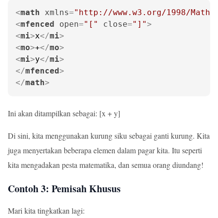
<
math
xmlns
=
"http://www.w3.org/1998/Math/
<
mfenced
open
=
"["
close
=
"]"
>
<
mi
>
x
</
mi
>
<
mo
>
+
</
mo
>
<
mi
>
y
</
mi
>
</
mfenced
>
</
math
>
Ini akan ditampilkan sebagai: [x + y]
Di sini, kita menggunakan kurung siku sebagai ganti kurung. Kita
juga menyertakan beberapa elemen dalam pagar kita. Itu seperti
kita mengadakan pesta matematika, dan semua orang diundang!
Contoh 3: Pemisah Khusus
Mari kita tingkatkan lagi: