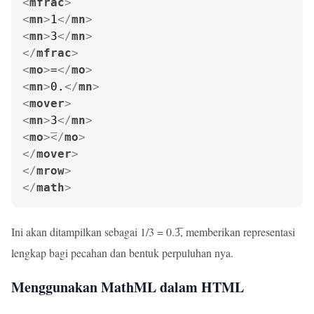
<
mfrac
>
<
mn
>
1
</
mn
>
<
mn
>
3
</
mn
>
</
mfrac
>
<
mo
>
=
</
mo
>
<
mn
>
0.
</
mn
>
<
mover
>
<
mn
>
3
</
mn
>
<
mo
>
</
mo
>
</
mover
>
</
mrow
>
</
math
>
Ini akan ditampilkan sebagai 1/3 = 0.3̅, memberikan representasi
lengkap bagi pecahan dan bentuk perpuluhan nya.
Menggunakan MathML dalam HTML