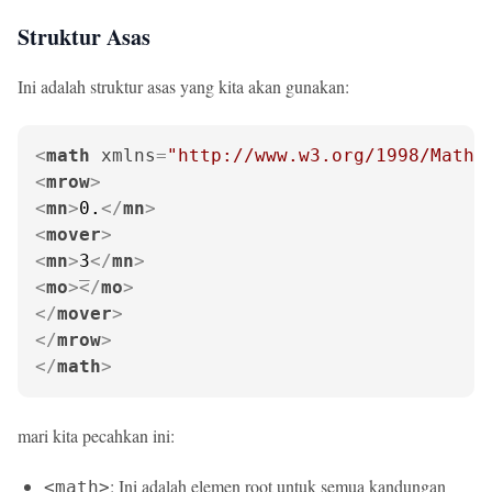
Struktur Asas
Ini adalah struktur asas yang kita akan gunakan:
<
math
xmlns
=
"http://www.w3.org/1998/Math/
<
mrow
>
<
mn
>
0.
</
mn
>
<
mover
>
<
mn
>
3
</
mn
>
<
mo
>
</
mo
>
</
mover
>
</
mrow
>
</
math
>
mari kita pecahkan ini:
: Ini adalah elemen root untuk semua kandungan
<math>