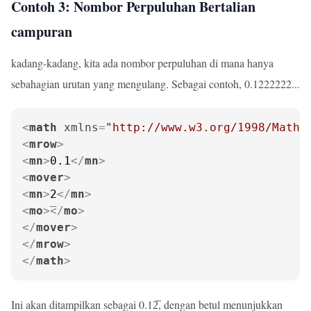
Contoh 3: Nombor Perpuluhan Bertalian
campuran
kadang-kadang, kita ada nombor perpuluhan di mana hanya
sebahagian urutan yang mengulang. Sebagai contoh, 0.1222222...
<
math
xmlns
=
"http://www.w3.org/1998/Math/
<
mrow
>
<
mn
>
0.1
</
mn
>
<
mover
>
<
mn
>
2
</
mn
>
<
mo
>
</
mo
>
</
mover
>
</
mrow
>
</
math
>
Ini akan ditampilkan sebagai 0.12̅, dengan betul menunjukkan