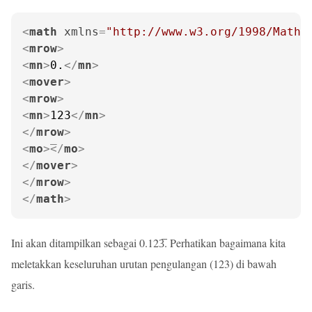
<
math
xmlns
=
"http://www.w3.org/1998/Math/
<
mrow
>
<
mn
>
0.
</
mn
>
<
mover
>
<
mrow
>
<
mn
>
123
</
mn
>
</
mrow
>
<
mo
>
</
mo
>
</
mover
>
</
mrow
>
</
math
>
Ini akan ditampilkan sebagai 0.123̅. Perhatikan bagaimana kita
meletakkan keseluruhan urutan pengulangan (123) di bawah
garis.