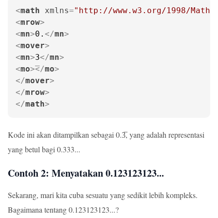
<
math
xmlns
=
"http://www.w3.org/1998/Math/
<
mrow
>
<
mn
>
0.
</
mn
>
<
mover
>
<
mn
>
3
</
mn
>
<
mo
>
</
mo
>
</
mover
>
</
mrow
>
</
math
>
Kode ini akan ditampilkan sebagai 0.3̅, yang adalah representasi
yang betul bagi 0.333...
Contoh 2: Menyatakan 0.123123123...
Sekarang, mari kita cuba sesuatu yang sedikit lebih kompleks.
Bagaimana tentang 0.123123123...?