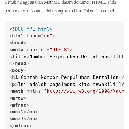
Untuk menggunakan MathML dalam dokumen HTML, anda
perlu menyertakannya dalam tag
. Ini adalah contoh:
<math>
<!DOCTYPE 
html
>
<
html
lang
=
"en"
>
<
head
>
<
meta
charset
=
"UTF-8"
>
<
title
>
Nombor Perpuluhan Bertalian
</
title
</
head
>
<
body
>
<
h1
>
Contoh Nombor Perpuluhan Bertalian
</
h
<
p
>
Ini adalah bagaimana kita mewakili 1/3
<
math
xmlns
=
"http://www.w3.org/1998/Math/
<
mrow
>
<
mfrac
>
<
mn
>
1
</
mn
>
<
mn
>
3
</
mn
>
</
mfrac
>