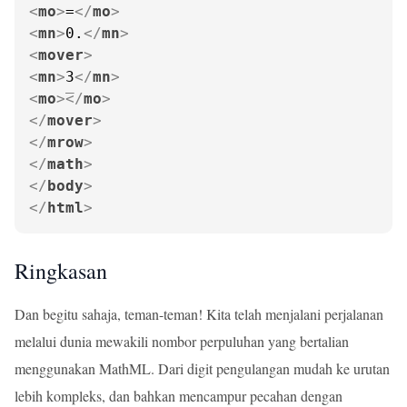
<
mo
>
=
</
mo
>
<
mn
>
0.
</
mn
>
<
mover
>
<
mn
>
3
</
mn
>
<
mo
>
</
mo
>
</
mover
>
</
mrow
>
</
math
>
</
body
>
</
html
>
Ringkasan
Dan begitu sahaja, teman-teman! Kita telah menjalani perjalanan
melalui dunia mewakili nombor perpuluhan yang bertalian
menggunakan MathML. Dari digit pengulangan mudah ke urutan
lebih kompleks, dan bahkan mencampur pecahan dengan